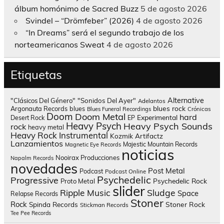
álbum homónimo de Sacred Buzz
5 de agosto 2026
Svindel – “Drömfeber” (2026)
4 de agosto 2026
“In Dreams” será el segundo trabajo de los
norteamericanos Sweat
4 de agosto 2026
Etiquetas
Alternative
"Clásicos Del Género"
"Sonidos Del Ayer"
Adelantos
blues rock
Argonauta Records
blues
Blues Funeral Recordings
Crónicas
Doom
Doom Metal
hard
Experimental
Desert Rock
EP
Heavy Psych
Heavy Psych Sounds
rock
heavy metal
Heavy Rock
Instrumental
Kozmik Artifactz
Lanzamientos
Majestic Mountain Records
Magnetic Eye Records
noticias
Nooirax Producciones
Napalm Records
novedades
Post Metal
Podcast
Podcast Online
Psychedelic
Progressive
Psychedelic Rock
Proto Metal
slider
Sludge
Ripple Music
Space
Relapse Records
Stoner
Rock
Spinda Records
Stoner Rock
Stickman Records
Tee Pee Records