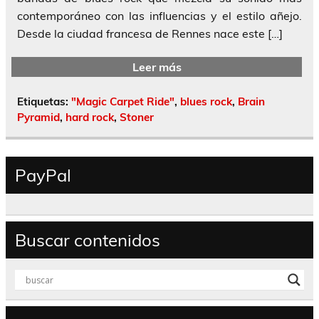
contemporáneo con las influencias y el estilo añejo.
Desde la ciudad francesa de Rennes nace este […]
Leer más
Etiquetas:
"Magic Carpet Ride"
,
blues rock
,
Brain
Pyramid
,
hard rock
,
Stoner
PayPal
Buscar contenidos