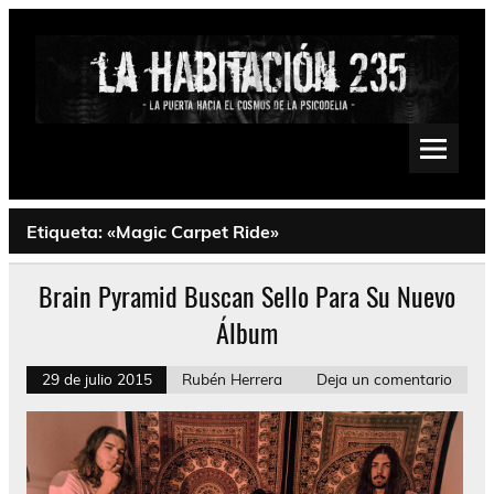
Saltar
al
contenido
La Habitación 235
Psychedelic, Stoner, Doom, Sludge, Fuzz, Space, Drone
Etiqueta:
«Magic Carpet Ride»
Brain Pyramid Buscan Sello Para Su Nuevo
Álbum
29 de julio 2015
Rubén Herrera
Deja un comentario