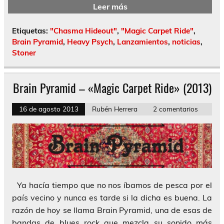
Leer más
Etiquetas:
"Chasma Hideout"
,
"Magic Carpet Ride"
,
Brain Pyramid
,
Heavy Psych
,
Lanzamientos
,
noticias
,
Stoner
Brain Pyramid – «Magic Carpet Ride» (2013)
16 de agosto 2013
Rubén Herrera
2 comentarios
Ya hacía tiempo que no nos íbamos de pesca por el
país vecino y nunca es tarde si la dicha es buena. La
razón de hoy se llama Brain Pyramid, una de esas de
bandas de blues rock que mezcla su sonido más