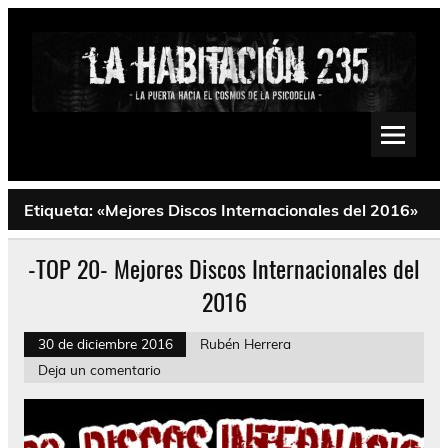
Saltar
al
contenido
La Habitación 235
Psychedelic, Stoner, Doom, Sludge, Fuzz, Space, Drone
Etiqueta:
«Mejores Discos Internacionales del 2016»
-TOP 20- Mejores Discos Internacionales del
2016
30 de diciembre 2016
Rubén Herrera
Deja un comentario