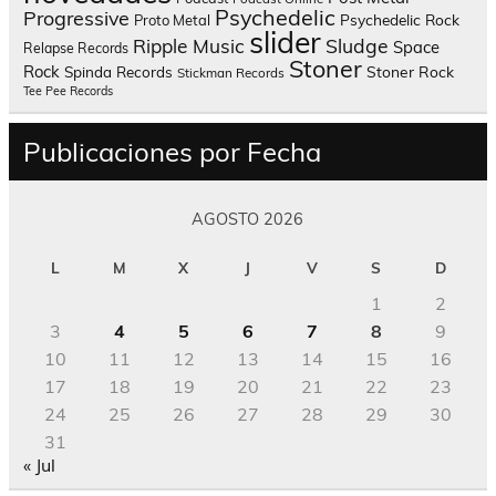
Psychedelic
Progressive
Psychedelic Rock
Proto Metal
slider
Sludge
Ripple Music
Space
Relapse Records
Stoner
Rock
Spinda Records
Stoner Rock
Stickman Records
Tee Pee Records
Publicaciones por Fecha
AGOSTO 2026
L
M
X
J
V
S
D
1
2
3
4
5
6
7
8
9
10
11
12
13
14
15
16
17
18
19
20
21
22
23
24
25
26
27
28
29
30
31
« Jul