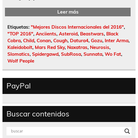
Leer más
Etiquetas:
"Mejores Discos Internacionales del 2016"
,
"TOP 2016"
,
Anciients
,
Asteroid
,
Beastwars
,
Black
Cobra
,
Child
,
Conan
,
Cough
,
Datura4
,
Gozu
,
Inter Arma
,
Kaleidobolt
,
Mars Red Sky
,
Naxatras
,
Neurosis
,
Slomatics
,
Spidergawd
,
SubRosa
,
Sunnata
,
Wo Fat
,
Wolf People
PayPal
Buscar contenidos