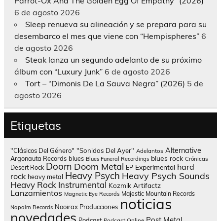
Parrot-Ox And The Golden Egg Of Empathy” (2026)
6 de agosto 2026
Sleep renueva su alineación y se prepara para su
desembarco el mes que viene con “Hempispheres”
6
de agosto 2026
Steak lanza un segundo adelanto de su próximo
álbum con “Luxury Junk”
6 de agosto 2026
Tort – “Dimonis De La Sauva Negra” (2026)
5 de
agosto 2026
Etiquetas
Alternative
"Clásicos Del Género"
"Sonidos Del Ayer"
Adelantos
blues rock
Argonauta Records
blues
Blues Funeral Recordings
Crónicas
Doom
Doom Metal
hard
Experimental
Desert Rock
EP
Heavy Psych
Heavy Psych Sounds
rock
heavy metal
Heavy Rock
Instrumental
Kozmik Artifactz
Lanzamientos
Majestic Mountain Records
Magnetic Eye Records
noticias
Nooirax Producciones
Napalm Records
novedades
Post Metal
Podcast
Podcast Online