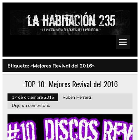
Saltar
al
contenido
La Habitación 235
Psychedelic, Stoner, Doom, Sludge, Fuzz, Space, Drone
Etiqueta:
«Mejores Revival del 2016»
-TOP 10- Mejores Revival del 2016
17 de diciembre 2016
Rubén Herrera
Deja un comentario