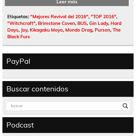
Leer más
Etiquetas:
"Mejores Revival del 2016"
,
"TOP 2016"
,
"Witchcraft"
,
Brimstone Coven
,
BUS
,
Gin Lady
,
Hard
Days
,
Joy
,
Kikagaku Moyo
,
Mondo Drag
,
Purson
,
The
Black Furs
PayPal
Buscar contenidos
Podcast