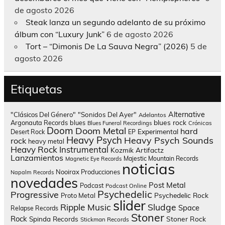
de agosto 2026
Steak lanza un segundo adelanto de su próximo
álbum con “Luxury Junk”
6 de agosto 2026
Tort – “Dimonis De La Sauva Negra” (2026)
5 de
agosto 2026
Etiquetas
Alternative
"Clásicos Del Género"
"Sonidos Del Ayer"
Adelantos
blues rock
Argonauta Records
blues
Blues Funeral Recordings
Crónicas
Doom
Doom Metal
hard
Experimental
Desert Rock
EP
Heavy Psych
Heavy Psych Sounds
rock
heavy metal
Heavy Rock
Instrumental
Kozmik Artifactz
Lanzamientos
Majestic Mountain Records
Magnetic Eye Records
noticias
Nooirax Producciones
Napalm Records
novedades
Post Metal
Podcast
Podcast Online
Psychedelic
Progressive
Psychedelic Rock
Proto Metal
slider
Sludge
Ripple Music
Space
Relapse Records
Stoner
Rock
Spinda Records
Stoner Rock
Stickman Records