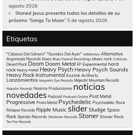
agosto 2026
Stoned Jesus presenta todos los detalles de su
próximo “Songs To Moon”
5 de agosto 2026
Etiquetas
Alternative
"Clásicos Del Género"
"Sonidos Del Ayer"
Adelantos
blues rock
Argonauta Records
blues
Blues Funeral Recordings
Crónicas
Doom
Doom Metal
hard
Experimental
Desert Rock
EP
Heavy Psych
Heavy Psych Sounds
rock
heavy metal
Heavy Rock
Instrumental
Kozmik Artifactz
Lanzamientos
Majestic Mountain Records
Magnetic Eye Records
noticias
Nooirax Producciones
Napalm Records
novedades
Post Metal
Podcast
Podcast Online
Psychedelic
Progressive
Psychedelic Rock
Proto Metal
slider
Sludge
Ripple Music
Space
Relapse Records
Stoner
Rock
Spinda Records
Stoner Rock
Stickman Records
Tee Pee Records