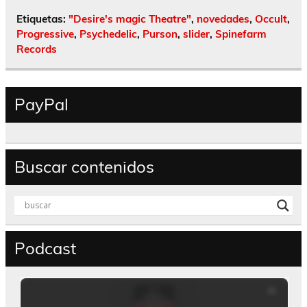
Etiquetas:
"Desire's magic Theatre"
,
novedades
,
Occult
,
Progressive
,
Psychedelic
,
Purson
,
slider
,
Spinefarm
Records
PayPal
Buscar contenidos
Podcast