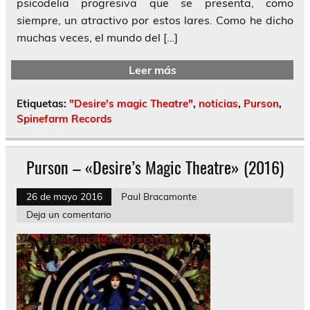
psicodelia progresiva que se presenta, como
siempre, un atractivo por estos lares. Como he dicho
muchas veces, el mundo del […]
Leer más
Etiquetas:
"Desire's magic Theatre"
,
noticias
,
Purson
,
Spinefarm Records
Purson – «Desire’s Magic Theatre» (2016)
26 de mayo 2016
Paul Bracamonte
Deja un comentario