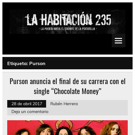
Saltar
al
contenido
La Habitación 235
Psychedelic, Stoner, Doom, Sludge, Fuzz, Space, Drone
Etiqueta:
Purson
Purson anuncia el final de su carrera con el
single “Chocolate Money”
28 de abril 2017
Rubén Herrera
Deja un comentario