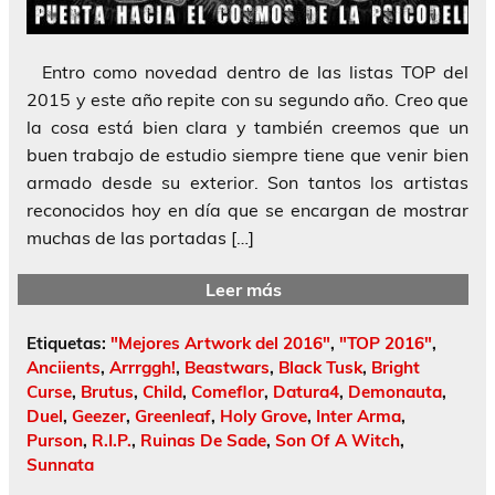
Entro como novedad dentro de las listas TOP del
2015 y este año repite con su segundo año. Creo que
la cosa está bien clara y también creemos que un
buen trabajo de estudio siempre tiene que venir bien
armado desde su exterior. Son tantos los artistas
reconocidos hoy en día que se encargan de mostrar
muchas de las portadas […]
Leer más
Etiquetas:
"Mejores Artwork del 2016"
,
"TOP 2016"
,
Anciients
,
Arrrggh!
,
Beastwars
,
Black Tusk
,
Bright
Curse
,
Brutus
,
Child
,
Comeflor
,
Datura4
,
Demonauta
,
Duel
,
Geezer
,
Greenleaf
,
Holy Grove
,
Inter Arma
,
Purson
,
R.I.P.
,
Ruinas De Sade
,
Son Of A Witch
,
Sunnata