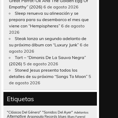
Great Parrot-Ox And The Golden Egg Of
Empathy” (2026)
6 de agosto 2026
Sleep renueva su alineación y se
prepara para su desembarco el mes que
viene con “Hempispheres”
6 de agosto
2026
Steak lanza un segundo adelanto de
su próximo álbum con “Luxury Junk”
6 de
agosto 2026
Tort – “Dimonis De La Sauva Negra”
(2026)
5 de agosto 2026
Stoned Jesus presenta todos los
detalles de su próximo “Songs To Moon”
5
de agosto 2026
Etiquetas
"Clásicos Del Género"
"Sonidos Del Ayer"
Adelantos
Alternative
Argonauta Records
blues
Blues Funeral