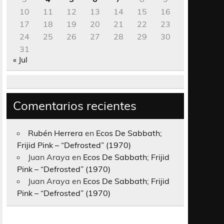
10
11
12
13
14
15
16
17
18
19
20
21
22
23
24
25
26
27
28
29
30
31
« Jul
Comentarios recientes
Rubén Herrera
en
Ecos De Sabbath;
Frijid Pink – “Defrosted” (1970)
Juan Araya
en
Ecos De Sabbath; Frijid
Pink – “Defrosted” (1970)
Juan Araya
en
Ecos De Sabbath; Frijid
Pink – “Defrosted” (1970)