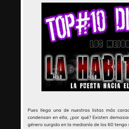
Pues llega una de nuestras listas más carac
condensan en ella, ¿por qué? Existen demasia
género surgido en la medianía de los 60 tengo 