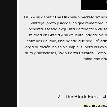
BUS
y su debut
“The Unknown Secretary”
nos
vintage
,
proto
psicodélico que rememora l
ochenta. Mezcla exquisita de talento y clase
mirada en
Grecia
y su afluente inagotable 
estrenos del año, una banda que seguirá da
larga duración, no sólo cumple, supera las ex
duro y silenciosos,
Twin Earth Records
. Como 
mind and rid
7.- The Black Furs – 