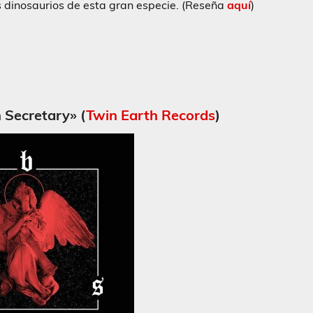
os dinosaurios de esta gran especie. (Reseña
aquí
)
 Secretary» (
Twin Earth Records
)