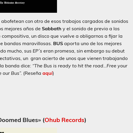
 abofetean con otro de esos trabajos cargados de sonidos
os mejores años de
Sabbath
y el sonido de previo a los
 compositiva, un disco que vuelve a obligarnos a fijar la
de bandas maravillosas.
BUS
aporta uno de los mejores
ndo mucho, sus
EP´s
eran promesa, sin embargo su debut
pectativas, un gran acierto de unos que vienen trabajando
la banda dice:
“The Bus is ready to hit the road…Free your
e our Bus”.
(Reseña
aquí
)
«Doomed Blues» (
Ohub Records
)