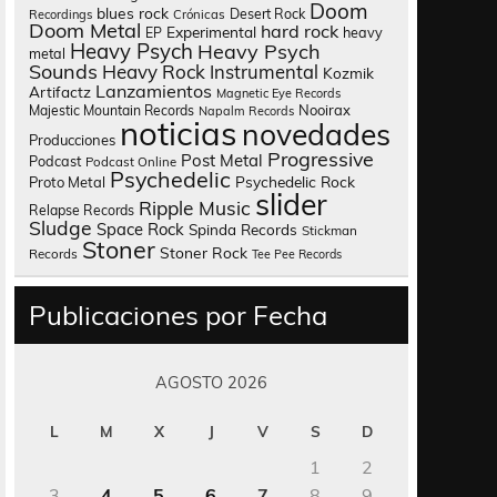
Doom
blues rock
Desert Rock
Recordings
Crónicas
Doom Metal
hard rock
Experimental
heavy
EP
Heavy Psych
Heavy Psych
metal
Sounds
Heavy Rock
Instrumental
Kozmik
Lanzamientos
Artifactz
Magnetic Eye Records
Nooirax
Majestic Mountain Records
Napalm Records
noticias
novedades
Producciones
Progressive
Post Metal
Podcast
Podcast Online
Psychedelic
Psychedelic Rock
Proto Metal
slider
Ripple Music
Relapse Records
Sludge
Space Rock
Spinda Records
Stickman
Stoner
Stoner Rock
Records
Tee Pee Records
Publicaciones por Fecha
AGOSTO 2026
L
M
X
J
V
S
D
1
2
3
4
5
6
7
8
9