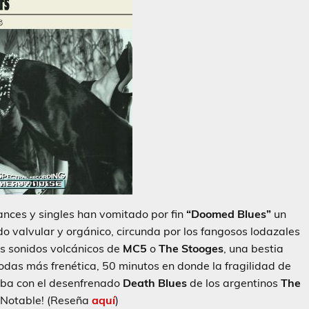
nces y singles han vomitado por fin
“Doomed Blues”
un
do valvular y orgánico, circunda por los fangosos lodazales
los sonidos volcánicos de
MC5
o
The Stooges
, una bestia
todas más frenética, 50 minutos en donde la fragilidad de
eba con el desenfrenado
Death Blues
de los argentinos
The
 Notable! (Reseña
aquí
)