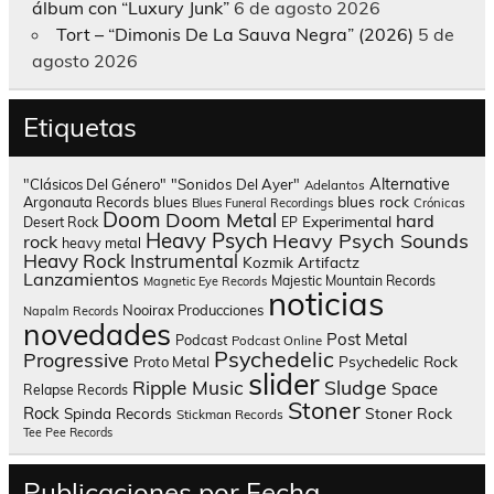
álbum con “Luxury Junk”
6 de agosto 2026
Tort – “Dimonis De La Sauva Negra” (2026)
5 de
agosto 2026
Etiquetas
Alternative
"Clásicos Del Género"
"Sonidos Del Ayer"
Adelantos
blues rock
Argonauta Records
blues
Blues Funeral Recordings
Crónicas
Doom
Doom Metal
hard
Experimental
Desert Rock
EP
Heavy Psych
Heavy Psych Sounds
rock
heavy metal
Heavy Rock
Instrumental
Kozmik Artifactz
Lanzamientos
Majestic Mountain Records
Magnetic Eye Records
noticias
Nooirax Producciones
Napalm Records
novedades
Post Metal
Podcast
Podcast Online
Psychedelic
Progressive
Psychedelic Rock
Proto Metal
slider
Sludge
Ripple Music
Space
Relapse Records
Stoner
Rock
Spinda Records
Stoner Rock
Stickman Records
Tee Pee Records
Publicaciones por Fecha