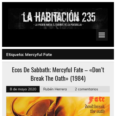
Saltar
al
contenido
La Habitación 235
Psychedelic, Stoner, Doom, Sludge, Fuzz, Space, Drone
Etiqueta:
Mercyful Fate
Ecos De Sabbath; Mercyful Fate – «Don’t
Break The Oath» (1984)
8 de mayo 2020
Rubén Herrera
2 comentarios