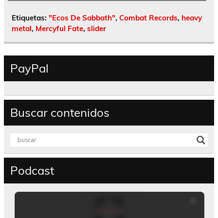
Etiquetas:
"Ecos De Sabbath"
,
Combat Records
,
heavy
metal
,
Mercyful Fate
,
slider
PayPal
Buscar contenidos
Podcast