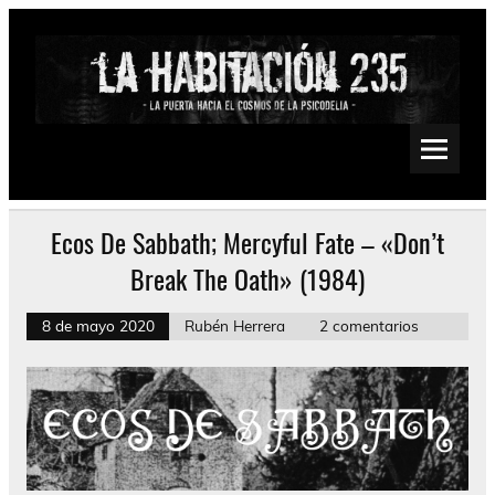
Saltar
al
contenido
La Habitación 235
Psychedelic, Stoner, Doom, Sludge, Fuzz, Space, Drone
Ecos De Sabbath; Mercyful Fate – «Don’t
Break The Oath» (1984)
8 de mayo 2020
Rubén Herrera
2 comentarios