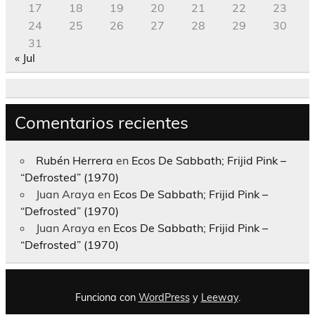
17
18
19
20
21
22
23
24
25
26
27
28
29
30
31
« Jul
Comentarios recientes
Rubén Herrera
en
Ecos De Sabbath; Frijid Pink –
“Defrosted” (1970)
Juan Araya
en
Ecos De Sabbath; Frijid Pink –
“Defrosted” (1970)
Juan Araya
en
Ecos De Sabbath; Frijid Pink –
“Defrosted” (1970)
Funciona con
WordPress
y
Leeway
.