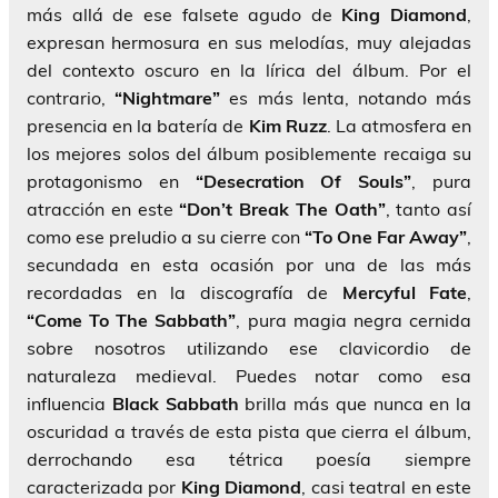
más allá de ese falsete agudo de
King Diamond
,
expresan hermosura en sus melodías, muy alejadas
del contexto oscuro en la lírica del álbum. Por el
contrario,
“Nightmare”
es más lenta, notando más
presencia en la batería de
Kim Ruzz
. La atmosfera en
los mejores solos del álbum posiblemente recaiga su
protagonismo en
“Desecration Of Souls”
, pura
atracción en este
“Don’t Break The Oath”
, tanto así
como ese preludio a su cierre con
“To One Far Away”
,
secundada en esta ocasión por una de las más
recordadas en la discografía de
Mercyful Fate
,
“Come To The Sabbath”
, pura magia negra cernida
sobre nosotros utilizando ese clavicordio de
naturaleza medieval. Puedes notar como esa
influencia
Black Sabbath
brilla más que nunca en la
oscuridad a través de esta pista que cierra el álbum,
derrochando esa tétrica poesía siempre
caracterizada por
King Diamond
, casi teatral en este