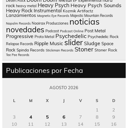
Experimental
Desert Rock
EP
Heavy Psych
Heavy Psych Sounds
rock
heavy metal
Heavy Rock
Instrumental
Kozmik Artifactz
Lanzamientos
Majestic Mountain Records
Magnetic Eye Records
noticias
Nooirax Producciones
Napalm Records
novedades
Post Metal
Podcast
Podcast Online
Psychedelic
Progressive
Psychedelic Rock
Proto Metal
slider
Sludge
Ripple Music
Space
Relapse Records
Stoner
Rock
Spinda Records
Stoner Rock
Stickman Records
Tee Pee Records
Publicaciones por Fecha
AGOSTO 2026
L
M
X
J
V
S
D
1
2
3
4
5
6
7
8
9
10
11
12
13
14
15
16