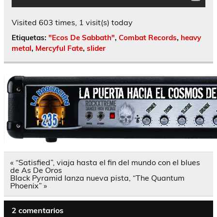
Visited 603 times, 1 visit(s) today
Etiquetas:
"Ecos De Sabbath"
,
Combat Records
,
heavy
metal
,
Mercyful Fate
,
slider
Navegación
« “Satisfied”, viaja hasta el fin del mundo con el blues
de
de As De Oros
entradas
Black Pyramid lanza nueva pista, “The Quantum
Phoenix” »
2 comentarios