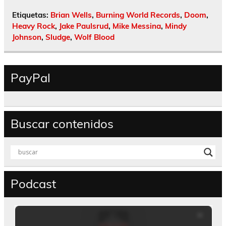
Etiquetas:
Brian Wells
,
Burning World Records
,
Doom
,
Heavy Rock
,
Jake Paulsrud
,
Mike Messina
,
Mindy
Johnson
,
Sludge
,
Wolf Blood
PayPal
Buscar contenidos
Podcast