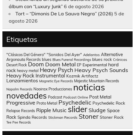
álbum con “Luxury Junk”
6 de agosto 2026
Tort – “Dimonis De La Sauva Negra” (2026)
5 de
agosto 2026
Etiquetas
Alternative
"Clásicos Del Género"
"Sonidos Del Ayer"
Adelantos
blues rock
Argonauta Records
blues
Blues Funeral Recordings
Crónicas
Doom
Doom Metal
hard
Experimental
Desert Rock
EP
Heavy Psych
Heavy Psych Sounds
rock
heavy metal
Heavy Rock
Instrumental
Kozmik Artifactz
Lanzamientos
Majestic Mountain Records
Magnetic Eye Records
noticias
Nooirax Producciones
Napalm Records
novedades
Post Metal
Podcast
Podcast Online
Psychedelic
Progressive
Psychedelic Rock
Proto Metal
slider
Sludge
Ripple Music
Space
Relapse Records
Stoner
Rock
Spinda Records
Stoner Rock
Stickman Records
Tee Pee Records