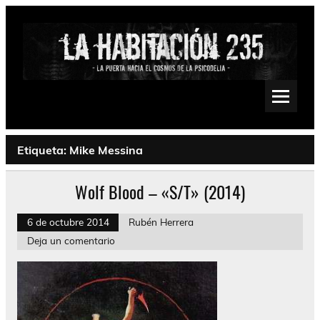
Saltar
al
contenido
La Habitación 235
Psychedelic, Stoner, Doom, Sludge, Fuzz, Space, Drone
Etiqueta:
Mike Messina
Wolf Blood – «S/T» (2014)
6 de octubre 2014
Rubén Herrera
Deja un comentario