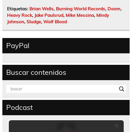
Etiquetas:
Brian Wells
,
Burning World Records
,
Doom
,
Heavy Rock
,
Jake Paulsrud
,
Mike Messina
,
Mindy
Johnson
,
Sludge
,
Wolf Blood
PayPal
Buscar contenidos
Podcast