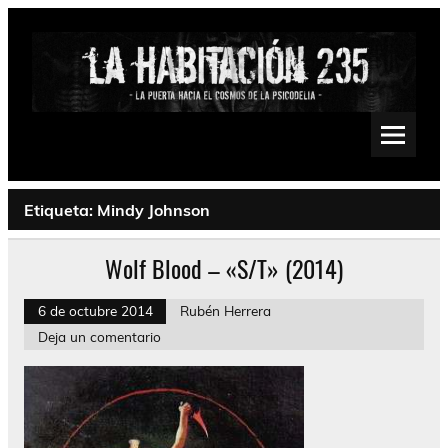
Saltar
al
contenido
La Habitación 235
Psychedelic, Stoner, Doom, Sludge, Fuzz, Space, Drone
Etiqueta:
Mindy Johnson
Wolf Blood – «S/T» (2014)
6 de octubre 2014
Rubén Herrera
Deja un comentario