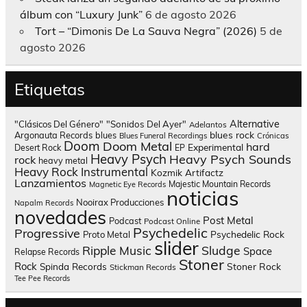
álbum con “Luxury Junk”
6 de agosto 2026
Tort – “Dimonis De La Sauva Negra” (2026)
5 de
agosto 2026
Etiquetas
Alternative
"Clásicos Del Género"
"Sonidos Del Ayer"
Adelantos
blues rock
Argonauta Records
blues
Blues Funeral Recordings
Crónicas
Doom
Doom Metal
hard
Experimental
Desert Rock
EP
Heavy Psych
Heavy Psych Sounds
rock
heavy metal
Heavy Rock
Instrumental
Kozmik Artifactz
Lanzamientos
Majestic Mountain Records
Magnetic Eye Records
noticias
Nooirax Producciones
Napalm Records
novedades
Post Metal
Podcast
Podcast Online
Psychedelic
Progressive
Psychedelic Rock
Proto Metal
slider
Sludge
Ripple Music
Space
Relapse Records
Stoner
Rock
Spinda Records
Stoner Rock
Stickman Records
Tee Pee Records