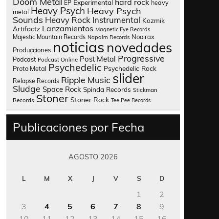
Doom Metal
hard rock
Experimental
heavy
EP
Heavy Psych
Heavy Psych
metal
Sounds
Heavy Rock
Instrumental
Kozmik
Lanzamientos
Artifactz
Magnetic Eye Records
Nooirax
Majestic Mountain Records
Napalm Records
noticias
novedades
Producciones
Progressive
Post Metal
Podcast
Podcast Online
Psychedelic
Psychedelic Rock
Proto Metal
slider
Ripple Music
Relapse Records
Sludge
Space Rock
Spinda Records
Stickman
Stoner
Stoner Rock
Records
Tee Pee Records
Publicaciones por Fecha
AGOSTO 2026
L
M
X
J
V
S
D
1
2
3
4
5
6
7
8
9
10
11
12
13
14
15
16