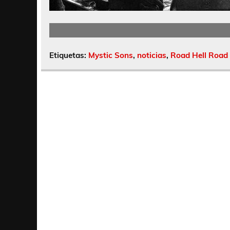
Etiquetas:
Mystic Sons
,
noticias
,
Road Hell Road