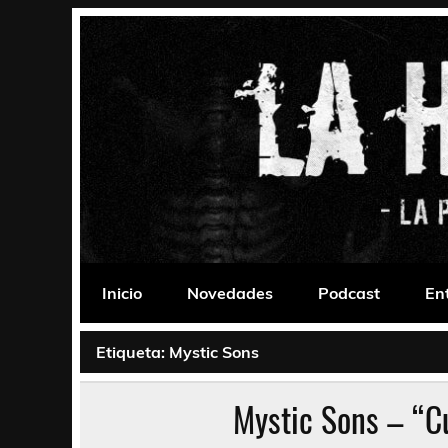
Saltar
al
contenido
La Habitación 235
Psychedelic, Stoner, Doom, Sludge, Fuzz, Space,
Inicio
Novedades
Podcast
En
Etiqueta:
Mystic Sons
Mystic Sons – “C