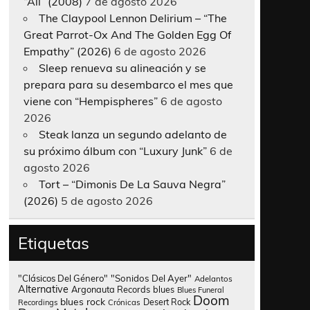
“All” (2008)
7 de agosto 2026
The Claypool Lennon Delirium – “The
Great Parrot-Ox And The Golden Egg Of
Empathy” (2026)
6 de agosto 2026
Sleep renueva su alineación y se
prepara para su desembarco el mes que
viene con “Hempispheres”
6 de agosto
2026
Steak lanza un segundo adelanto de
su próximo álbum con “Luxury Junk”
6 de
agosto 2026
Tort – “Dimonis De La Sauva Negra”
(2026)
5 de agosto 2026
Etiquetas
"Clásicos Del Género"
"Sonidos Del Ayer"
Adelantos
Alternative
Argonauta Records
blues
Blues Funeral
Doom
blues rock
Desert Rock
Recordings
Crónicas