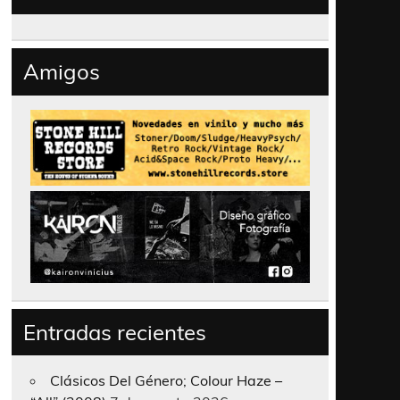
Amigos
Entradas recientes
Clásicos Del Género; Colour Haze –