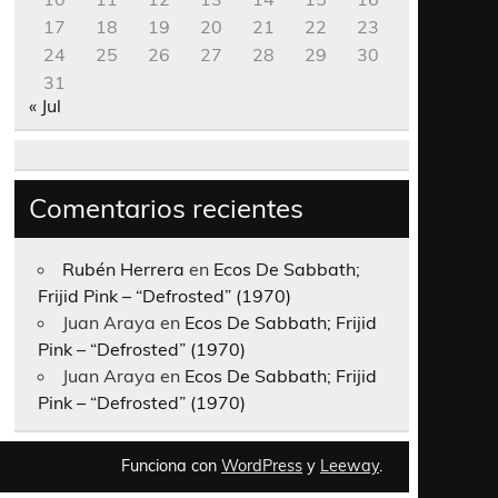
17
18
19
20
21
22
23
24
25
26
27
28
29
30
31
« Jul
Comentarios recientes
Rubén Herrera
en
Ecos De Sabbath;
Frijid Pink – “Defrosted” (1970)
Juan Araya
en
Ecos De Sabbath; Frijid
Pink – “Defrosted” (1970)
Juan Araya
en
Ecos De Sabbath; Frijid
Pink – “Defrosted” (1970)
Funciona con
WordPress
y
Leeway
.