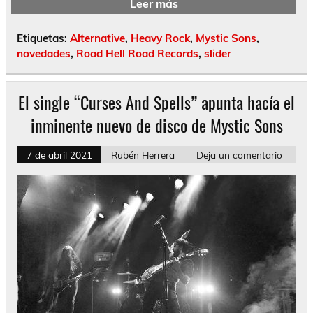
Leer más
Etiquetas:
Alternative
,
Heavy Rock
,
Mystic Sons
,
novedades
,
Road Hell Road Records
,
slider
El single “Curses And Spells” apunta hacía el
inminente nuevo de disco de Mystic Sons
7 de abril 2021
Rubén Herrera
Deja un comentario