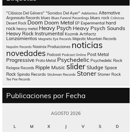
Alternative
"Clásicos Del Género"
"Sonidos Del Ayer"
Adelantos
blues rock
Argonauta Records
blues
Blues Funeral Recordings
Crónicas
Doom
Doom Metal
hard
Experimental
Desert Rock
EP
Heavy Psych
Heavy Psych Sounds
rock
heavy metal
Heavy Rock
Instrumental
Kozmik Artifactz
Lanzamientos
Majestic Mountain Records
Magnetic Eye Records
noticias
Nooirax Producciones
Napalm Records
novedades
Post Metal
Podcast
Podcast Online
Psychedelic
Progressive
Psychedelic Rock
Proto Metal
slider
Sludge
Ripple Music
Space
Relapse Records
Stoner
Rock
Spinda Records
Stoner Rock
Stickman Records
Tee Pee Records
Publicaciones por Fecha
AGOSTO 2026
L
M
X
J
V
S
D