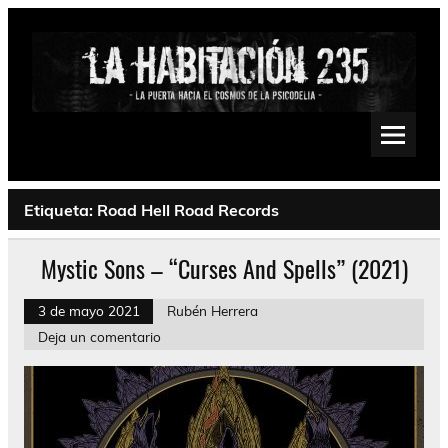
Saltar
al
contenido
La Habitación 235
Psychedelic, Stoner, Doom, Sludge, Fuzz, Space, Drone
Etiqueta:
Road Hell Road Records
Mystic Sons – “Curses And Spells” (2021)
3 de mayo 2021
Rubén Herrera
Deja un comentario