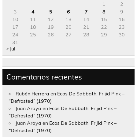
1
2
3
4
5
6
7
8
9
10
11
12
13
14
15
16
17
18
19
20
21
22
23
24
25
26
27
28
29
30
31
« Jul
Comentarios recientes
Rubén Herrera
en
Ecos De Sabbath; Frijid Pink –
“Defrosted” (1970)
Juan Araya
en
Ecos De Sabbath; Frijid Pink –
“Defrosted” (1970)
Juan Araya
en
Ecos De Sabbath; Frijid Pink –
“Defrosted” (1970)