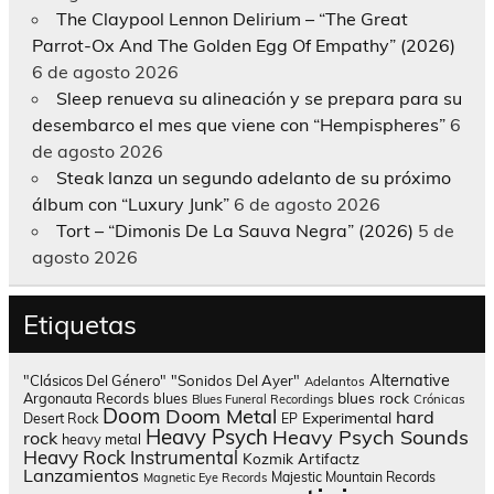
The Claypool Lennon Delirium – “The Great
Parrot-Ox And The Golden Egg Of Empathy” (2026)
6 de agosto 2026
Sleep renueva su alineación y se prepara para su
desembarco el mes que viene con “Hempispheres”
6
de agosto 2026
Steak lanza un segundo adelanto de su próximo
álbum con “Luxury Junk”
6 de agosto 2026
Tort – “Dimonis De La Sauva Negra” (2026)
5 de
agosto 2026
Etiquetas
Alternative
"Clásicos Del Género"
"Sonidos Del Ayer"
Adelantos
blues rock
Argonauta Records
blues
Blues Funeral Recordings
Crónicas
Doom
Doom Metal
hard
Experimental
Desert Rock
EP
Heavy Psych
Heavy Psych Sounds
rock
heavy metal
Heavy Rock
Instrumental
Kozmik Artifactz
Lanzamientos
Majestic Mountain Records
Magnetic Eye Records