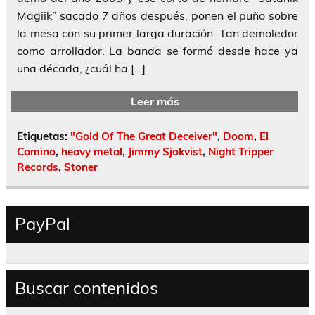
Magiik” sacado 7 años después, ponen el puño sobre
la mesa con su primer larga duración. Tan demoledor
como arrollador. La banda se formó desde hace ya
una década, ¿cuál ha […]
Leer más
Etiquetas:
"Gold Of The Great Deceiver"
,
Doom
,
El
Camino
,
heavy metal
,
Jimmy Sjokvist
,
Night Tripper
Records
,
Stoner
PayPal
Buscar contenidos