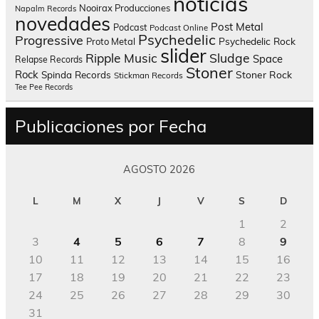
noticias
Nooirax Producciones
Napalm Records
novedades
Post Metal
Podcast
Podcast Online
Psychedelic
Progressive
Psychedelic Rock
Proto Metal
slider
Sludge
Ripple Music
Space
Relapse Records
Stoner
Rock
Spinda Records
Stoner Rock
Stickman Records
Tee Pee Records
Publicaciones por Fecha
AGOSTO 2026
L
M
X
J
V
S
D
1
2
3
4
5
6
7
8
9
10
11
12
13
14
15
16
17
18
19
20
21
22
23
24
25
26
27
28
29
30
31