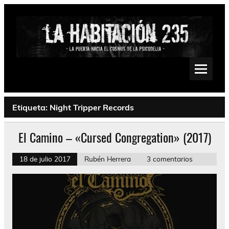
Saltar
al
contenido
La Habitación 235
Psychedelic, Stoner, Doom, Sludge, Fuzz, Space, Drone
Etiqueta:
Night Tripper Records
El Camino – «Cursed Congregation» (2017)
18 de julio 2017
Rubén Herrera
3 comentarios