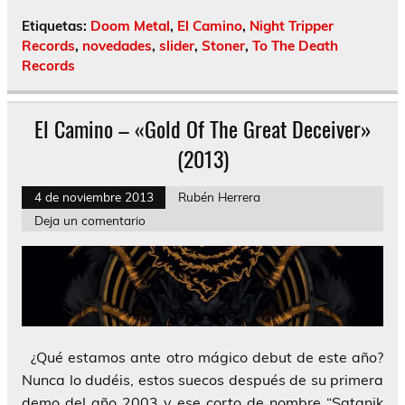
Etiquetas:
Doom Metal
,
El Camino
,
Night Tripper
Records
,
novedades
,
slider
,
Stoner
,
To The Death
Records
El Camino – «Gold Of The Great Deceiver»
(2013)
4 de noviembre 2013
Rubén Herrera
Deja un comentario
¿Qué estamos ante otro mágico debut de este año?
Nunca lo dudéis, estos suecos después de su primera
demo del año 2003 y ese corto de nombre “Satanik