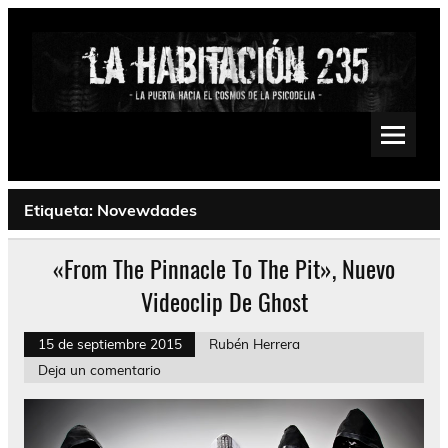
Saltar
al
contenido
La Habitación 235
Psychedelic, Stoner, Doom, Sludge, Fuzz, Space, Drone
Etiqueta:
Novewdades
«From The Pinnacle To The Pit», Nuevo
Videoclip De Ghost
15 de septiembre 2015
Rubén Herrera
Deja un comentario