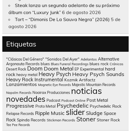
Steak lanza un segundo adelanto de su próximo
álbum con “Luxury Junk”
6 de agosto 2026
Tort – “Dimonis De La Sauva Negra” (2026)
5 de
agosto 2026
Etiquetas
Alternative
"Clásicos Del Género"
"Sonidos Del Ayer"
Adelantos
blues rock
Argonauta Records
blues
Blues Funeral Recordings
Crónicas
Doom
Doom Metal
hard
Experimental
Desert Rock
EP
Heavy Psych
Heavy Psych Sounds
rock
heavy metal
Heavy Rock
Instrumental
Kozmik Artifactz
Lanzamientos
Majestic Mountain Records
Magnetic Eye Records
noticias
Nooirax Producciones
Napalm Records
novedades
Post Metal
Podcast
Podcast Online
Psychedelic
Progressive
Psychedelic Rock
Proto Metal
slider
Sludge
Ripple Music
Space
Relapse Records
Stoner
Rock
Spinda Records
Stoner Rock
Stickman Records
Tee Pee Records