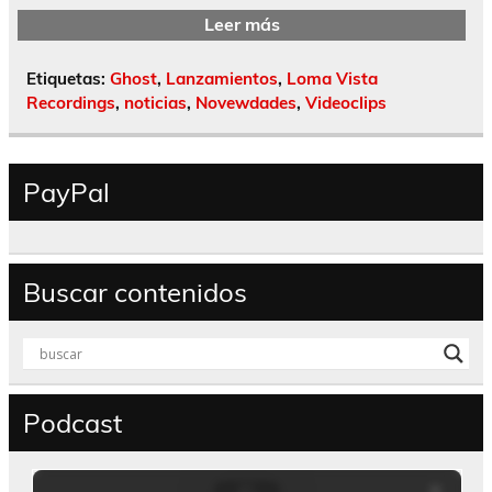
Leer más
Etiquetas:
Ghost
,
Lanzamientos
,
Loma Vista
Recordings
,
noticias
,
Novewdades
,
Videoclips
PayPal
Buscar contenidos
Podcast