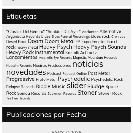
Etiquetas
Alternative
"Clásicos Del Género"
"Sonidos Del Ayer"
Adelantos
blues rock
Argonauta Records
blues
Blues Funeral Recordings
Crónicas
Doom
Doom Metal
hard
Experimental
Desert Rock
EP
Heavy Psych
Heavy Psych Sounds
rock
heavy metal
Heavy Rock
Instrumental
Kozmik Artifactz
Lanzamientos
Majestic Mountain Records
Magnetic Eye Records
noticias
Nooirax Producciones
Napalm Records
novedades
Post Metal
Podcast
Podcast Online
Psychedelic
Progressive
Psychedelic Rock
Proto Metal
slider
Sludge
Ripple Music
Space
Relapse Records
Stoner
Rock
Spinda Records
Stoner Rock
Stickman Records
Tee Pee Records
Publicaciones por Fecha
AGOSTO 2026