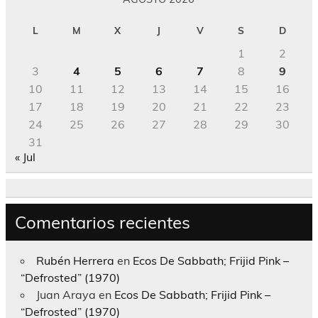
L
M
X
J
V
S
D
1
2
3
4
5
6
7
8
9
10
11
12
13
14
15
16
17
18
19
20
21
22
23
24
25
26
27
28
29
30
31
« Jul
Comentarios recientes
Rubén Herrera
en
Ecos De Sabbath; Frijid Pink –
“Defrosted” (1970)
Juan Araya
en
Ecos De Sabbath; Frijid Pink –
“Defrosted” (1970)