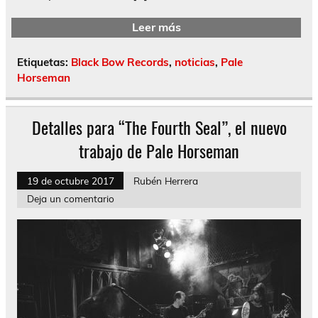
Leer más
Etiquetas:
Black Bow Records
,
noticias
,
Pale
Horseman
Detalles para “The Fourth Seal”, el nuevo
trabajo de Pale Horseman
19 de octubre 2017
Rubén Herrera
Deja un comentario