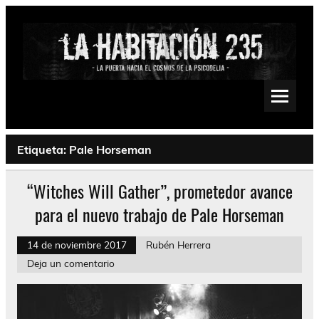
Saltar
al
contenido
La Habitación 235
Psychedelic, Stoner, Doom, Sludge, Fuzz, Space, Drone
Etiqueta:
Pale Horseman
“Witches Will Gather”, prometedor avance
para el nuevo trabajo de Pale Horseman
14 de noviembre 2017
Rubén Herrera
Deja un comentario