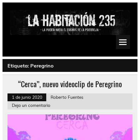
Saltar
al
contenido
La Habitación 235
Psychedelic, Stoner, Doom, Sludge, Fuzz, Space, Drone
Etiqueta:
Peregrino
“Cerca”, nuevo videoclip de Peregrino
1 de junio 2020
Roberto Fuentes
Deja un comentario