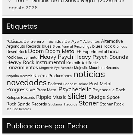
Tort – “Dimonis De La Sauva Negra” (2026)
5 de
agosto 2026
Etiquetas
Alternative
"Clásicos Del Género"
"Sonidos Del Ayer"
Adelantos
blues rock
Argonauta Records
blues
Blues Funeral Recordings
Crónicas
Doom
Doom Metal
hard
Experimental
Desert Rock
EP
Heavy Psych
Heavy Psych Sounds
rock
heavy metal
Heavy Rock
Instrumental
Kozmik Artifactz
Lanzamientos
Majestic Mountain Records
Magnetic Eye Records
noticias
Nooirax Producciones
Napalm Records
novedades
Post Metal
Podcast
Podcast Online
Psychedelic
Progressive
Psychedelic Rock
Proto Metal
slider
Sludge
Ripple Music
Space
Relapse Records
Stoner
Rock
Spinda Records
Stoner Rock
Stickman Records
Tee Pee Records
Publicaciones por Fecha