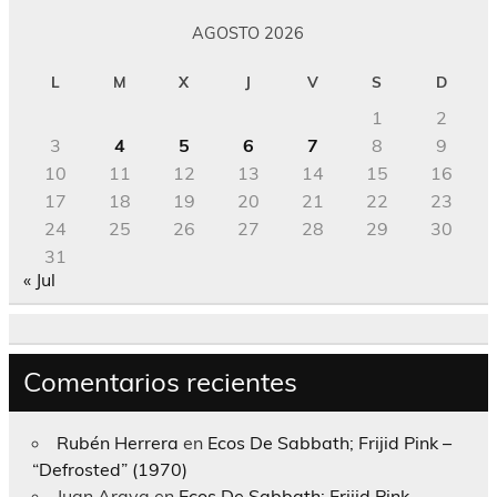
AGOSTO 2026
L
M
X
J
V
S
D
1
2
3
4
5
6
7
8
9
10
11
12
13
14
15
16
17
18
19
20
21
22
23
24
25
26
27
28
29
30
31
« Jul
Comentarios recientes
Rubén Herrera
en
Ecos De Sabbath; Frijid Pink –
“Defrosted” (1970)
Juan Araya
en
Ecos De Sabbath; Frijid Pink –