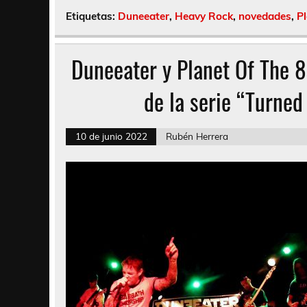
Etiquetas:
Duneeater
,
Heavy Rock
,
novedades
,
Pl
Duneeater y Planet Of The 8s
de la serie “Turned
10 de junio 2022
Rubén Herrera