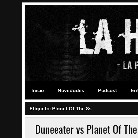
Saltar
al
contenido
La Habitación 235
Psychedelic, Stoner, Doom, Sludge, Fuzz, Space,
Inicio
Novedades
Podcast
En
Etiqueta:
Planet Of The 8s
Duneeater vs Planet Of The