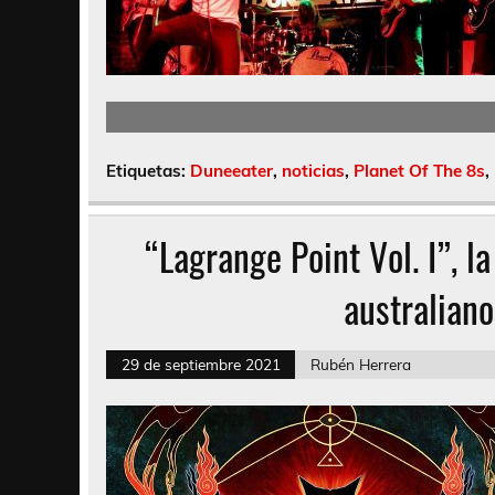
Etiquetas:
Duneeater
,
noticias
,
Planet Of The 8s
,
“Lagrange Point Vol. I”, l
australiano
29 de septiembre 2021
Rubén Herrera