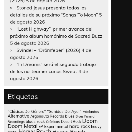
(2026)
5 de agosto 2026
Stoned Jesus presenta todos los
detalles de su próximo “Songs To Moon”
5
de agosto 2026
“Lost Highway”, primer avance del
próximo álbum homónimo de Sacred Buzz
5 de agosto 2026
Svindel – “Drömfeber” (2026)
4 de
agosto 2026
“In Dreams” será el segundo trabajo
de los norteamericanos Sweat
4 de
agosto 2026
Etiquetas
"Clásicos Del Género"
"Sonidos Del Ayer"
Adelantos
Alternative
Argonauta Records
blues
Blues Funeral
Doom
blues rock
Desert Rock
Recordings
Crónicas
Doom Metal
hard rock
Experimental
heavy
EP
Heavy Psych
Heavy Psych