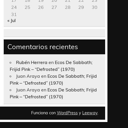
17
18
19
20
21
22
23
24
25
26
27
28
29
30
31
« Jul
Comentarios recientes
Rubén Herrera
en
Ecos De Sabbath;
Frijid Pink – “Defrosted” (1970)
Juan Araya
en
Ecos De Sabbath; Frijid
Pink – “Defrosted” (1970)
Juan Araya
en
Ecos De Sabbath; Frijid
Pink – “Defrosted” (1970)
Funciona con
WordPress
y
Leeway
.