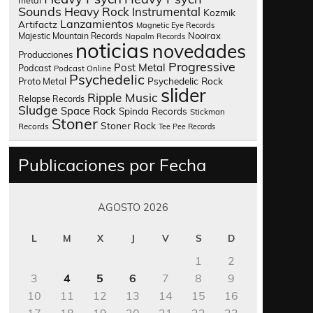
metal
Sounds
Heavy Rock
Instrumental
Kozmik
Lanzamientos
Artifactz
Magnetic Eye Records
Nooirax
Majestic Mountain Records
Napalm Records
noticias
novedades
Producciones
Progressive
Post Metal
Podcast
Podcast Online
Psychedelic
Psychedelic Rock
Proto Metal
slider
Ripple Music
Relapse Records
Sludge
Space Rock
Spinda Records
Stickman
Stoner
Stoner Rock
Records
Tee Pee Records
Publicaciones por Fecha
AGOSTO 2026
L
M
X
J
V
S
D
1
2
3
4
5
6
7
8
9
10
11
12
13
14
15
16