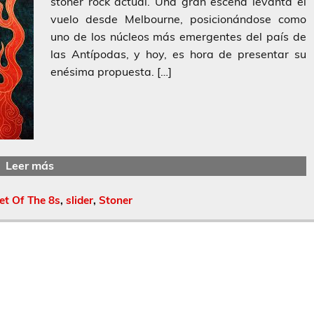
stoner rock actual. Una gran escena levanta el
vuelo desde Melbourne, posicionándose como
uno de los núcleos más emergentes del país de
las Antípodas, y hoy, es hora de presentar su
enésima propuesta. […]
Leer más
et Of The 8s
,
slider
,
Stoner