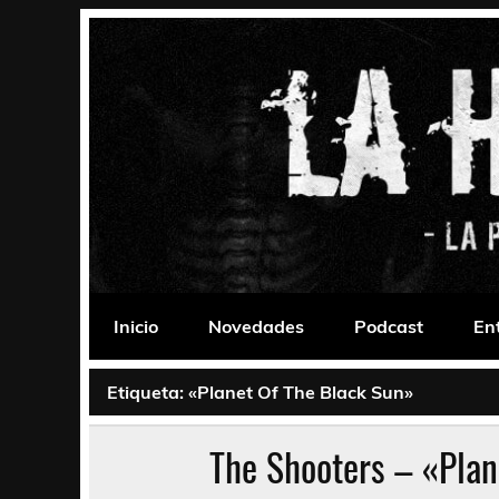
Saltar
al
contenido
La Habitación 235
Psychedelic, Stoner, Doom, Sludge, Fuzz, Space,
Inicio
Novedades
Podcast
En
Etiqueta:
«Planet Of The Black Sun»
The Shooters – «Plan