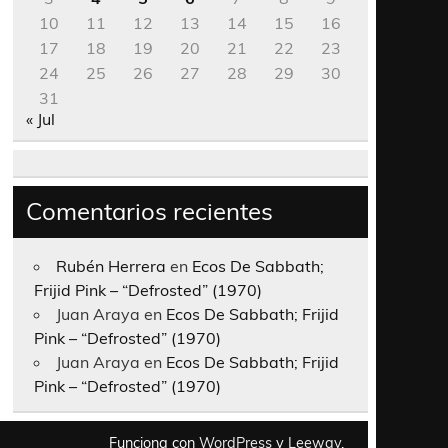
10
11
12
13
14
15
16
17
18
19
20
21
22
23
24
25
26
27
28
29
30
31
« Jul
Comentarios recientes
Rubén Herrera
en
Ecos De Sabbath;
Frijid Pink – “Defrosted” (1970)
Juan Araya
en
Ecos De Sabbath; Frijid
Pink – “Defrosted” (1970)
Juan Araya
en
Ecos De Sabbath; Frijid
Pink – “Defrosted” (1970)
Funciona con
WordPress
y
Leeway
.