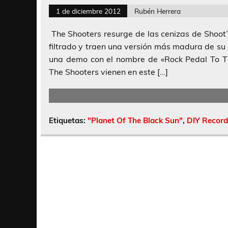
1 de diciembre 2012
Rubén Herrera
The Shooters resurge de las cenizas de Shoo
filtrado y traen una versión más madura de su
una demo con el nombre de «Rock Pedal To Th
The Shooters vienen en este […]
Etiquetas:
"Planet Of The Black Sun"
,
DIY Record