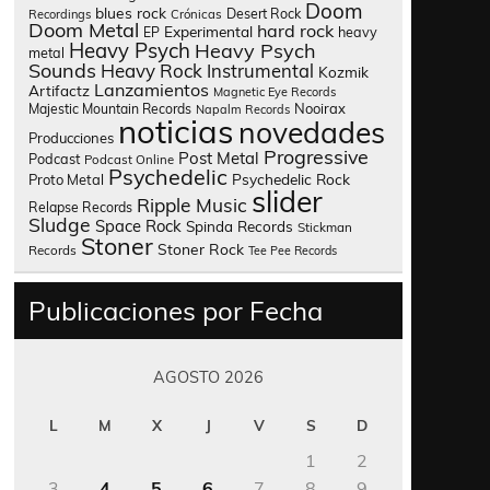
Doom
blues rock
Desert Rock
Recordings
Crónicas
Doom Metal
hard rock
Experimental
heavy
EP
Heavy Psych
Heavy Psych
metal
Sounds
Heavy Rock
Instrumental
Kozmik
Lanzamientos
Artifactz
Magnetic Eye Records
Nooirax
Majestic Mountain Records
Napalm Records
noticias
novedades
Producciones
Progressive
Post Metal
Podcast
Podcast Online
Psychedelic
Psychedelic Rock
Proto Metal
slider
Ripple Music
Relapse Records
Sludge
Space Rock
Spinda Records
Stickman
Stoner
Stoner Rock
Records
Tee Pee Records
Publicaciones por Fecha
AGOSTO 2026
L
M
X
J
V
S
D
1
2
3
4
5
6
7
8
9