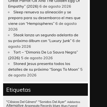
Great Parrot-Ox And The Golden Egg Of
Empathy” (2026)
6 de agosto 2026
Sleep renueva su alineación y se
prepara para su desembarco el mes que
viene con “Hempispheres”
6 de agosto
2026
Steak lanza un segundo adelanto de
su próximo álbum con “Luxury Junk”
6 de
agosto 2026
Tort – “Dimonis De La Sauva Negra”
(2026)
5 de agosto 2026
Stoned Jesus presenta todos los
detalles de su próximo “Songs To Moon”
5
de agosto 2026
Etiquetas
"Clásicos Del Género"
"Sonidos Del Ayer"
Adelantos
Alternative
Argonauta Records
blues
Blues Funeral