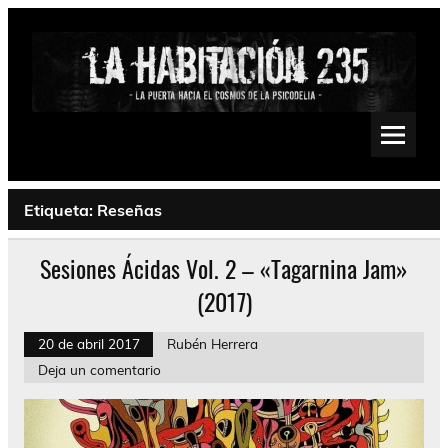
Saltar
al
contenido
La Habitación 235
Psychedelic, Stoner, Doom, Sludge, Fuzz, Space, Drone
Etiqueta:
Reseñas
Sesiones Ácidas Vol. 2 – «Tagarnina Jam»
(2017)
20 de abril 2017
Rubén Herrera
Deja un comentario