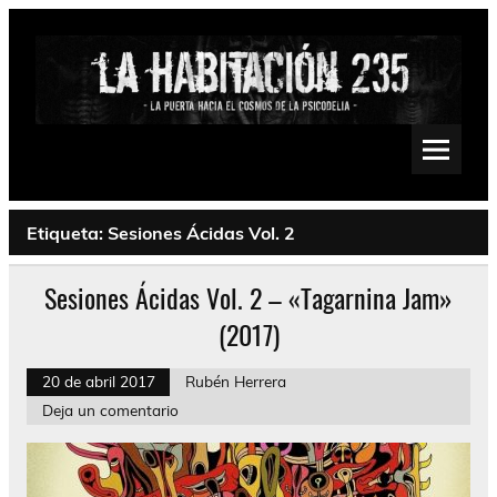
Saltar
al
contenido
La Habitación 235
Psychedelic, Stoner, Doom, Sludge, Fuzz, Space, Drone
Etiqueta:
Sesiones Ácidas Vol. 2
Sesiones Ácidas Vol. 2 – «Tagarnina Jam»
(2017)
20 de abril 2017
Rubén Herrera
Deja un comentario