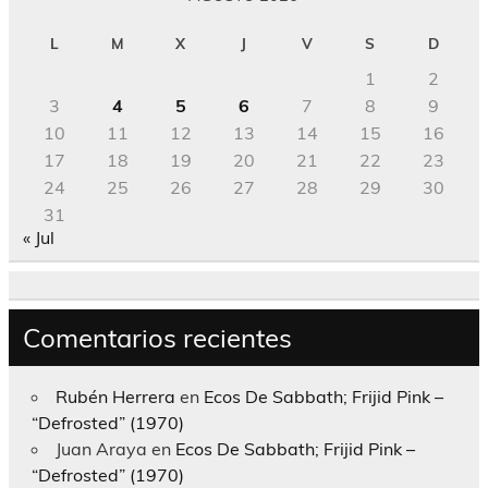
L
M
X
J
V
S
D
1
2
3
4
5
6
7
8
9
10
11
12
13
14
15
16
17
18
19
20
21
22
23
24
25
26
27
28
29
30
31
« Jul
Comentarios recientes
Rubén Herrera
en
Ecos De Sabbath; Frijid Pink –
“Defrosted” (1970)
Juan Araya
en
Ecos De Sabbath; Frijid Pink –
“Defrosted” (1970)