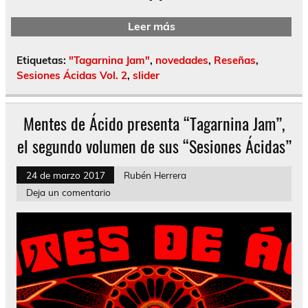
Leer más
Etiquetas:
"Tagarnina Jam"
,
novedades
,
Reseñas
,
Sesiones Ácidas Vol. 2
,
slider
Mentes de Ácido presenta “Tagarnina Jam”,
el segundo volumen de sus “Sesiones Ácidas”
24 de marzo 2017
Rubén Herrera
Deja un comentario