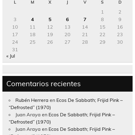
L
M
X
J
V
S
D
1
2
3
4
5
6
7
8
9
10
11
12
13
14
15
16
17
18
19
20
21
22
23
24
25
26
27
28
29
30
31
« Jul
Comentarios recientes
Rubén Herrera
en
Ecos De Sabbath; Frijid Pink –
“Defrosted” (1970)
Juan Araya
en
Ecos De Sabbath; Frijid Pink –
“Defrosted” (1970)
Juan Araya
en
Ecos De Sabbath; Frijid Pink –