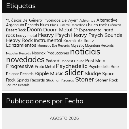
Etiquetas
Alternative
"Clásicos Del Género"
"Sonidos Del Ayer"
Adelantos
blues rock
Argonauta Records
blues
Blues Funeral Recordings
Crónicas
Doom
Doom Metal
hard
Experimental
Desert Rock
EP
Heavy Psych
Heavy Psych Sounds
rock
heavy metal
Heavy Rock
Instrumental
Kozmik Artifactz
Lanzamientos
Majestic Mountain Records
Magnetic Eye Records
noticias
Nooirax Producciones
Napalm Records
novedades
Post Metal
Podcast
Podcast Online
Psychedelic
Progressive
Psychedelic Rock
Proto Metal
slider
Sludge
Ripple Music
Space
Relapse Records
Stoner
Rock
Spinda Records
Stoner Rock
Stickman Records
Tee Pee Records
Publicaciones por Fecha
AGOSTO 2026