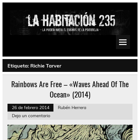
Saltar
al
contenido
La Habitación 235
Psychedelic, Stoner, Doom, Sludge, Fuzz, Space, Drone
Etiqueta:
Richie Tarver
Rainbows Are Free – «Waves Ahead Of The
Ocean» (2014)
26 de febrero 2014
Rubén Herrera
Deja un comentario