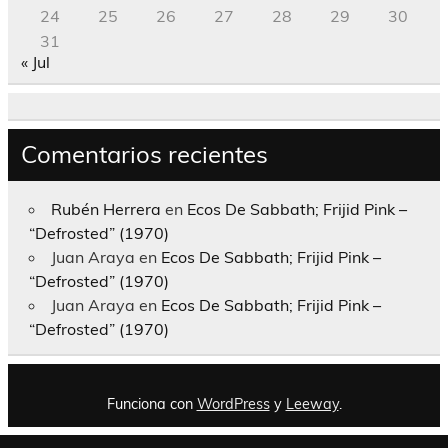
24
25
26
27
28
29
30
31
« Jul
Comentarios recientes
Rubén Herrera
en
Ecos De Sabbath; Frijid Pink –
“Defrosted” (1970)
Juan Araya
en
Ecos De Sabbath; Frijid Pink –
“Defrosted” (1970)
Juan Araya
en
Ecos De Sabbath; Frijid Pink –
“Defrosted” (1970)
Funciona con
WordPress
y
Leeway
.