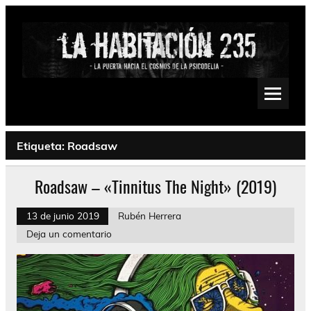
Saltar
al
contenido
La Habitación 235
Psychedelic, Stoner, Doom, Sludge, Fuzz, Space, Drone
Etiqueta:
Roadsaw
Roadsaw – «Tinnitus The Night» (2019)
13 de junio 2019
Rubén Herrera
Deja un comentario