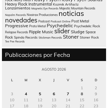
heavy metal
Heavy Rock
Instrumental
Kozmik Artifactz
Lanzamientos
Majestic Mountain Records
Magnetic Eye Records
noticias
Nooirax Producciones
Napalm Records
novedades
Post Metal
Podcast
Podcast Online
Psychedelic
Progressive
Psychedelic Rock
Proto Metal
slider
Sludge
Ripple Music
Space
Relapse Records
Stoner
Rock
Spinda Records
Stoner Rock
Stickman Records
Tee Pee Records
Publicaciones por Fecha
AGOSTO 2026
L
M
X
J
V
S
D
1
2
3
4
5
6
7
8
9
10
11
12
13
14
15
16
17
18
19
20
21
22
23