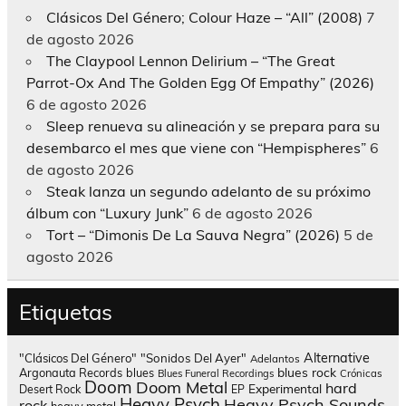
Clásicos Del Género; Colour Haze – “All” (2008)
7
de agosto 2026
The Claypool Lennon Delirium – “The Great
Parrot-Ox And The Golden Egg Of Empathy” (2026)
6 de agosto 2026
Sleep renueva su alineación y se prepara para su
desembarco el mes que viene con “Hempispheres”
6
de agosto 2026
Steak lanza un segundo adelanto de su próximo
álbum con “Luxury Junk”
6 de agosto 2026
Tort – “Dimonis De La Sauva Negra” (2026)
5 de
agosto 2026
Etiquetas
Alternative
"Clásicos Del Género"
"Sonidos Del Ayer"
Adelantos
blues rock
Argonauta Records
blues
Blues Funeral Recordings
Crónicas
Doom
Doom Metal
hard
Experimental
Desert Rock
EP
Heavy Psych
Heavy Psych Sounds
rock