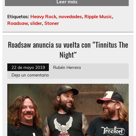
Leer más
Etiquetas:
Heavy Rock
,
novedades
,
Ripple Music
,
Roadsaw
,
slider
,
Stoner
Roadsaw anuncia su vuelta con “Tinnitus The
Night”
22 de mayo 2019
Rubén Herrera
Deja un comentario