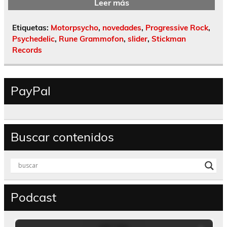
Leer más
Etiquetas:
Motorpsycho
,
novedades
,
Progressive Rock
,
Psychedelic
,
Rune Grammofon
,
slider
,
Stickman
Records
PayPal
Buscar contenidos
Podcast