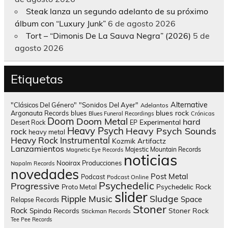
Steak lanza un segundo adelanto de su próximo
álbum con “Luxury Junk”
6 de agosto 2026
Tort – “Dimonis De La Sauva Negra” (2026)
5 de
agosto 2026
Etiquetas
Alternative
"Clásicos Del Género"
"Sonidos Del Ayer"
Adelantos
blues rock
Argonauta Records
blues
Blues Funeral Recordings
Crónicas
Doom
Doom Metal
hard
Experimental
Desert Rock
EP
Heavy Psych
Heavy Psych Sounds
rock
heavy metal
Heavy Rock
Instrumental
Kozmik Artifactz
Lanzamientos
Majestic Mountain Records
Magnetic Eye Records
noticias
Nooirax Producciones
Napalm Records
novedades
Post Metal
Podcast
Podcast Online
Psychedelic
Progressive
Psychedelic Rock
Proto Metal
slider
Sludge
Ripple Music
Space
Relapse Records
Stoner
Rock
Spinda Records
Stoner Rock
Stickman Records
Tee Pee Records