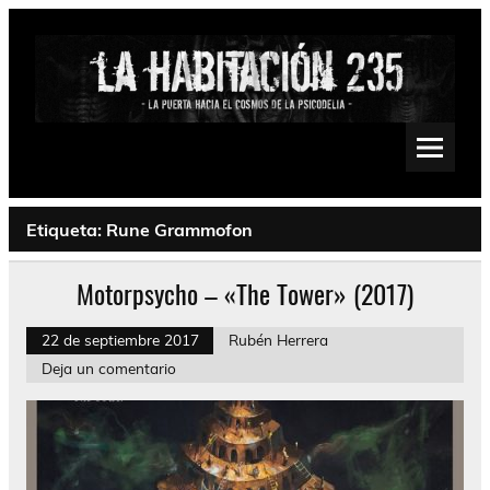
Saltar
al
contenido
La Habitación 235
Psychedelic, Stoner, Doom, Sludge, Fuzz, Space, Drone
Etiqueta:
Rune Grammofon
Motorpsycho – «The Tower» (2017)
22 de septiembre 2017
Rubén Herrera
Deja un comentario