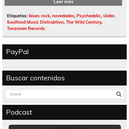
Leer más
Etiquetas:
blues rock
,
novedades
,
Psychedelic
,
slider
,
Soulfood Music Distrubtion
,
The Wild Century
,
Tonzonen Records
PayPal
Buscar contenidos
Podcast