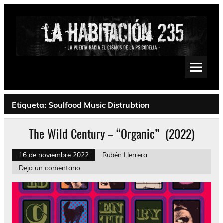
Saltar
al
contenido
La Habitación 235
Psychedelic, Stoner, Doom, Sludge, Fuzz, Space, Drone
Etiqueta:
Soulfood Music Distrubtion
The Wild Century – “Organic” (2022)
16 de noviembre 2022
Rubén Herrera
Deja un comentario