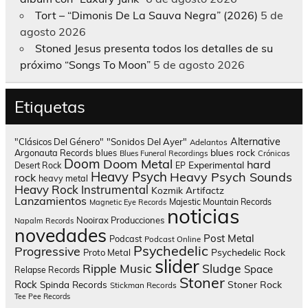
Tort – “Dimonis De La Sauva Negra” (2026)
5 de
agosto 2026
Stoned Jesus presenta todos los detalles de su
próximo “Songs To Moon”
5 de agosto 2026
Etiquetas
Alternative
"Clásicos Del Género"
"Sonidos Del Ayer"
Adelantos
blues rock
Argonauta Records
blues
Blues Funeral Recordings
Crónicas
Doom
Doom Metal
hard
Experimental
Desert Rock
EP
Heavy Psych
Heavy Psych Sounds
rock
heavy metal
Heavy Rock
Instrumental
Kozmik Artifactz
Lanzamientos
Majestic Mountain Records
Magnetic Eye Records
noticias
Nooirax Producciones
Napalm Records
novedades
Post Metal
Podcast
Podcast Online
Psychedelic
Progressive
Psychedelic Rock
Proto Metal
slider
Sludge
Ripple Music
Space
Relapse Records
Stoner
Rock
Spinda Records
Stoner Rock
Stickman Records
Tee Pee Records