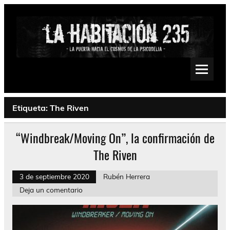
Saltar
al
contenido
La Habitación 235
Psychedelic, Stoner, Doom, Sludge, Fuzz, Space, Drone
Etiqueta:
The Riven
“Windbreak/Moving On”, la confirmación de
The Riven
3 de septiembre 2020
Rubén Herrera
Deja un comentario