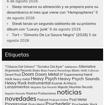
6 de agosto 2026
Sleep renueva su alineación y se prepara para su
desembarco el mes que viene con “Hempispheres”
6
de agosto 2026
Steak lanza un segundo adelanto de su próximo
álbum con “Luxury Junk”
6 de agosto 2026
Tort – “Dimonis De La Sauva Negra” (2026)
5 de
agosto 2026
Etiquetas
Alternative
"Clásicos Del Género"
"Sonidos Del Ayer"
Adelantos
blues rock
Argonauta Records
blues
Blues Funeral Recordings
Crónicas
Doom
Doom Metal
hard
Experimental
Desert Rock
EP
Heavy Psych
Heavy Psych Sounds
rock
heavy metal
Heavy Rock
Instrumental
Kozmik Artifactz
Lanzamientos
Majestic Mountain Records
Magnetic Eye Records
noticias
Nooirax Producciones
Napalm Records
novedades
Post Metal
Podcast
Podcast Online
Psychedelic
Progressive
Psychedelic Rock
Proto Metal