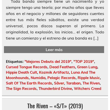
Toda banda siempre tiene un nacimiento y yo
siempre tengo una teoría; por mucho años que lleves
años en el negocio y millones de seguidores cuentes
entre tus más fieles súbditos, existe una verdad
universal, pocos discos superan al primero. La
originalidad, la explosión, los inicios… el origen. Todo
tiene un comienzo y el estreno de una banda es […]
Leer más
Etiquetas:
"Mejores Debuts del 2019"
,
"TOP 2019"
,
Cursed Tongue Records
,
Dead Feathers
,
Green Lung
,
Hippie Death Cult
,
Kozmik Artifactz
,
Luna And The
Moonhounds
,
Numidia
,
Pelagic Records
,
Ripple Music
,
Salt Of The Earth Records
,
Sâver
,
Taraban
,
The Riven
,
The Sign Records
,
Thunderbird Divine
,
Witchers Creed
The Riven – «S/T» (2019)