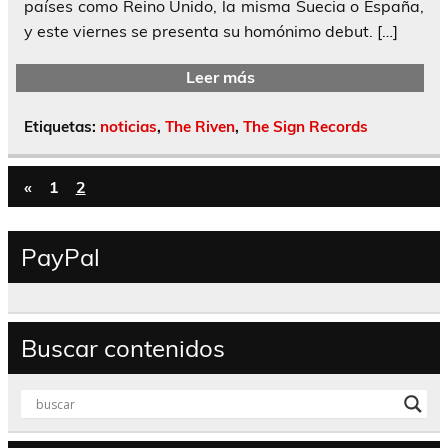
países como Reino Unido, la misma Suecia o España,
y este viernes se presenta su homónimo debut. […]
Leer más
Etiquetas:
noticias
,
The Riven
,
The Sign Records
«
1
2
PayPal
Buscar contenidos