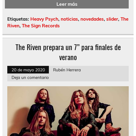
Leer más
Etiquetas:
Heavy Psych
,
noticias
,
novedades
,
slider
,
The
Riven
,
The Sign Records
The Riven prepara un 7” para finales de
verano
20 de mayo 2020
Rubén Herrera
Deja un comentario