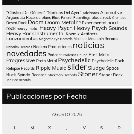
Alternative
"Clásicos Del Género"
"Sonidos Del Ayer"
Adelantos
blues rock
Argonauta Records
blues
Blues Funeral Recordings
Crónicas
Doom
Doom Metal
hard
Experimental
Desert Rock
EP
Heavy Psych
Heavy Psych Sounds
rock
heavy metal
Heavy Rock
Instrumental
Kozmik Artifactz
Lanzamientos
Majestic Mountain Records
Magnetic Eye Records
noticias
Nooirax Producciones
Napalm Records
novedades
Post Metal
Podcast
Podcast Online
Psychedelic
Progressive
Psychedelic Rock
Proto Metal
slider
Sludge
Ripple Music
Space
Relapse Records
Stoner
Rock
Spinda Records
Stoner Rock
Stickman Records
Tee Pee Records
Publicaciones por Fecha
AGOSTO 2026
L
M
X
J
V
S
D