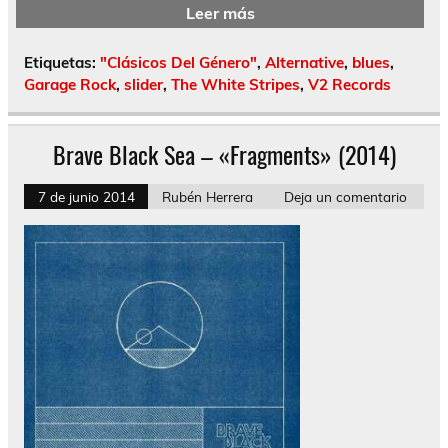
Leer más
Etiquetas:
"Clásicos Del Género"
,
Alternative
,
blues
,
Garage Rock
,
slider
,
The White Stripes
,
V2 Records
Brave Black Sea – «Fragments» (2014)
7 de junio 2014
Rubén Herrera
Deja un comentario