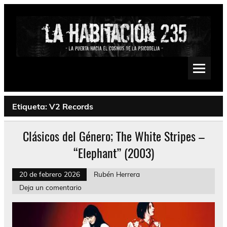
Saltar
al
contenido
La Habitación 235
Psychedelic, Stoner, Doom, Sludge, Fuzz, Space, Drone
Etiqueta:
V2 Records
Clásicos del Género; The White Stripes –
“Elephant” (2003)
20 de febrero 2026
Rubén Herrera
Deja un comentario