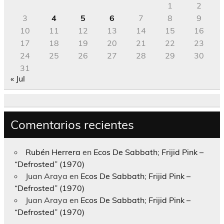
1
2
3
4
5
6
7
8
9
10
11
12
13
14
15
16
17
18
19
20
21
22
23
24
25
26
27
28
29
30
31
« Jul
Comentarios recientes
Rubén Herrera
en
Ecos De Sabbath; Frijid Pink –
“Defrosted” (1970)
Juan Araya
en
Ecos De Sabbath; Frijid Pink –
“Defrosted” (1970)
Juan Araya
en
Ecos De Sabbath; Frijid Pink –
“Defrosted” (1970)