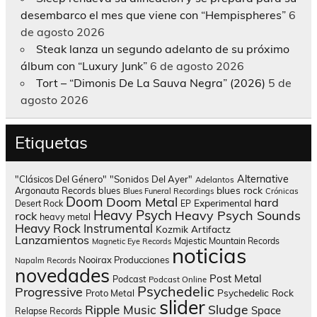
desembarco el mes que viene con “Hempispheres”
6
de agosto 2026
Steak lanza un segundo adelanto de su próximo
álbum con “Luxury Junk”
6 de agosto 2026
Tort – “Dimonis De La Sauva Negra” (2026)
5 de
agosto 2026
Etiquetas
Alternative
"Clásicos Del Género"
"Sonidos Del Ayer"
Adelantos
blues rock
Argonauta Records
blues
Blues Funeral Recordings
Crónicas
Doom
Doom Metal
hard
Experimental
Desert Rock
EP
Heavy Psych
Heavy Psych Sounds
rock
heavy metal
Heavy Rock
Instrumental
Kozmik Artifactz
Lanzamientos
Majestic Mountain Records
Magnetic Eye Records
noticias
Nooirax Producciones
Napalm Records
novedades
Post Metal
Podcast
Podcast Online
Psychedelic
Progressive
Psychedelic Rock
Proto Metal
slider
Sludge
Ripple Music
Space
Relapse Records