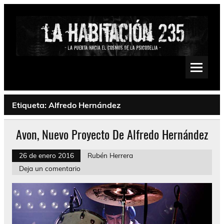
Saltar
al
contenido
La Habitación 235
Psychedelic, Stoner, Doom, Sludge, Fuzz, Space, Drone
Etiqueta:
Alfredo Hernández
Avon, Nuevo Proyecto De Alfredo Hernández
26 de enero 2016
Rubén Herrera
Deja un comentario