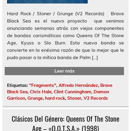
Hard Rock / Stoner / Grunge (V2 Records) Brave
Black Sea es el nuevo proyecto que venimos
anunciando semanas atrás con viejos componentes
de bandas carismáticas como Queens Of The Stone
Age, Kyuss o Slo Burn. Esta nueva banda se
convierte en la enésima razón de que lo mejor que le
pudo pasar a la mítica banda de Palm […]
Leer más
Etiquetas:
"Fragments"
,
Alfredo Hernández
,
Brave
Black Sea
,
Chris Hale
,
Clint Cunningham
,
Damon
Garrison
,
Grunge
,
hard rock
,
Stoner
,
V2 Records
Clásicos Del Género: Queens Of The Stone
Age – «Q.O.T.S.A.» (1998)