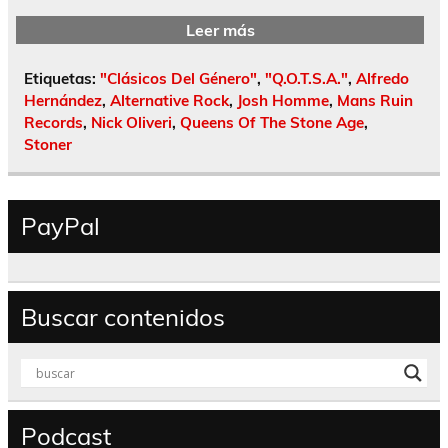
Leer más
Etiquetas:
"Clásicos Del Género"
,
"Q.O.T.S.A."
,
Alfredo
Hernández
,
Alternative Rock
,
Josh Homme
,
Mans Ruin
Records
,
Nick Oliveri
,
Queens Of The Stone Age
,
Stoner
PayPal
Buscar contenidos
Podcast