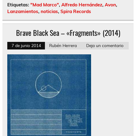
Etiquetas:
"Mad Marco"
,
Alfredo Hernández
,
Avon
,
Lanzamientos
,
noticias
,
Spira Records
Brave Black Sea – «Fragments» (2014)
7 de junio 2014
Rubén Herrera
Deja un comentario