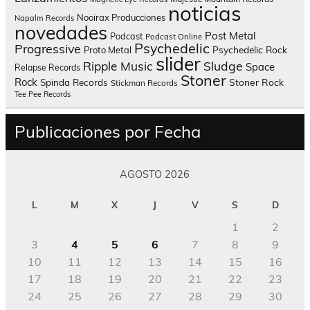
noticias
Nooirax Producciones
Napalm Records
novedades
Post Metal
Podcast
Podcast Online
Psychedelic
Progressive
Psychedelic Rock
Proto Metal
slider
Sludge
Ripple Music
Space
Relapse Records
Stoner
Rock
Spinda Records
Stoner Rock
Stickman Records
Tee Pee Records
Publicaciones por Fecha
AGOSTO 2026
L
M
X
J
V
S
D
1
2
3
4
5
6
7
8
9
10
11
12
13
14
15
16
17
18
19
20
21
22
23
24
25
26
27
28
29
30