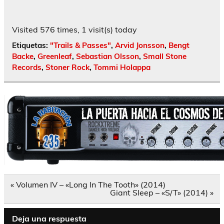
Visited 576 times, 1 visit(s) today
Etiquetas:
"Trails & Passes"
,
Arvid Jonsson
,
Bengt
Backe
,
Greenleaf
,
Sebastian Olsson
,
Small Stone
Records
,
Stoner Rock
,
Tommi Holappa
Navegación
« Volumen IV – «Long In The Tooth» (2014)
de
Giant Sleep – «S/T» (2014) »
entradas
Deja una respuesta