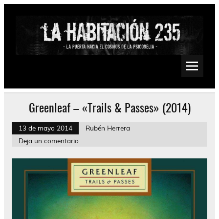
Saltar
al
contenido
La Habitación 235
Psychedelic, Stoner, Doom, Sludge, Fuzz, Space, Drone
Greenleaf – «Trails & Passes» (2014)
13 de mayo 2014
Rubén Herrera
Deja un comentario