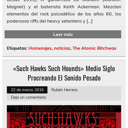
Magnet) y el baterista Keith Ackerman. Mezclan
elementos del rock psicodélico de los años 60, los
poderosos riffs del heavy setentero y […]
Leer más
Etiquetas:
Homenajes
,
noticias
,
The Atomic Bitchwax
«Such Hawks Such Hounds» Medio Siglo
Procreando El Sonido Pesado
22 de marzo 2016
Rubén Herrera
Deja un comentario