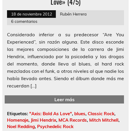
Love» (4/5)
18 de noviembre 2012
Rubén Herrera
6 comentarios
Considerado inferior a su predecesor “Are You
Experienced”, sin razón alguna. Este disco esconde
las mejores composiciones de la carrera de Jimi
Hendrix, influenciado por la psicodelia y las drogas
del momento, donde lleva al blues, al hard rock
mezclados con el funk, a otros niveles al que nadie los
había llevado antes. Siendo el álbum donde más me
recuerdan […]
Leer más
Etiquetas:
"Axis: Bold As Love"
,
blues
,
Classic Rock
,
Homenaje
,
Jimi Hendrix
,
MCA Records
,
Mitch Mitchell
,
Noel Redding
,
Psychedelic Rock