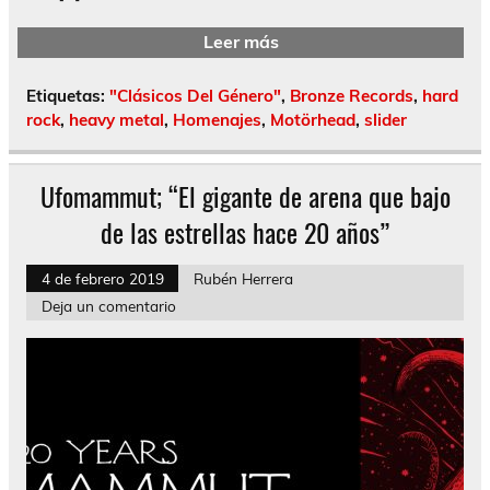
Leer más
Etiquetas:
"Clásicos Del Género"
,
Bronze Records
,
hard
rock
,
heavy metal
,
Homenajes
,
Motörhead
,
slider
Ufomammut; “El gigante de arena que bajo
de las estrellas hace 20 años”
4 de febrero 2019
Rubén Herrera
Deja un comentario