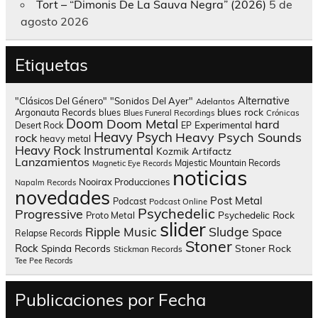
Tort – “Dimonis De La Sauva Negra” (2026)
5 de
agosto 2026
Etiquetas
Alternative
"Clásicos Del Género"
"Sonidos Del Ayer"
Adelantos
blues rock
Argonauta Records
blues
Blues Funeral Recordings
Crónicas
Doom
Doom Metal
hard
Experimental
Desert Rock
EP
Heavy Psych
Heavy Psych Sounds
rock
heavy metal
Heavy Rock
Instrumental
Kozmik Artifactz
Lanzamientos
Majestic Mountain Records
Magnetic Eye Records
noticias
Nooirax Producciones
Napalm Records
novedades
Post Metal
Podcast
Podcast Online
Psychedelic
Progressive
Psychedelic Rock
Proto Metal
slider
Sludge
Ripple Music
Space
Relapse Records
Stoner
Rock
Spinda Records
Stoner Rock
Stickman Records
Tee Pee Records
Publicaciones por Fecha