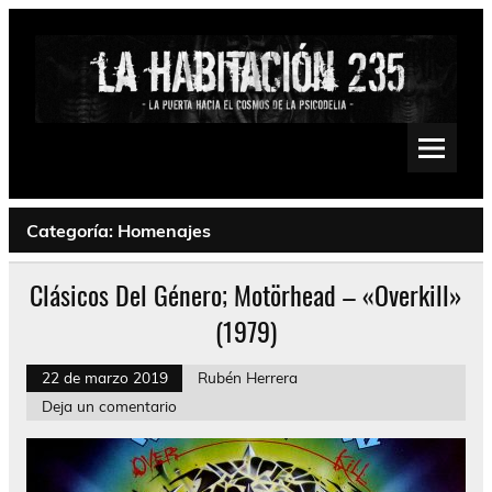
Saltar
al
contenido
La Habitación 235
Psychedelic, Stoner, Doom, Sludge, Fuzz, Space, Drone
Categoría:
Homenajes
Clásicos Del Género; Motörhead – «Overkill»
(1979)
22 de marzo 2019
Rubén Herrera
Deja un comentario