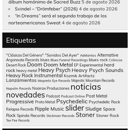
álbum homónimo de Sacred Buzz
5 de agosto 2026
Svindel – “Drömfeber” (2026)
4 de agosto 2026
“In Dreams” será el segundo trabajo de los
norteamericanos Sweat
4 de agosto 2026
Etiquetas
Alternative
"Clásicos Del Género"
"Sonidos Del Ayer"
Adelantos
blues rock
Argonauta Records
blues
Blues Funeral Recordings
Crónicas
Doom
Doom Metal
hard
Experimental
Desert Rock
EP
Heavy Psych
Heavy Psych Sounds
rock
heavy metal
Heavy Rock
Instrumental
Kozmik Artifactz
Lanzamientos
Majestic Mountain Records
Magnetic Eye Records
noticias
Nooirax Producciones
Napalm Records
novedades
Post Metal
Podcast
Podcast Online
Psychedelic
Progressive
Psychedelic Rock
Proto Metal
slider
Sludge
Ripple Music
Space
Relapse Records
Stoner
Rock
Spinda Records
Stoner Rock
Stickman Records
Tee Pee Records