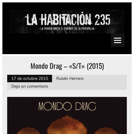
Saltar
al
contenido
La Habitación 235
Psychedelic, Stoner, Doom, Sludge, Fuzz, Space, Drone
Mondo Drag – «S/T» (2015)
17 de octubre 2015
Rubén Herrera
Deja un comentario