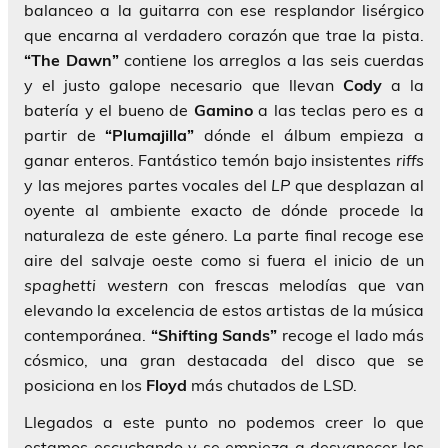
balanceo a la guitarra con ese resplandor lisérgico
que encarna al verdadero corazón que trae la pista.
“The Dawn”
contiene los arreglos a las seis cuerdas
y el justo galope necesario que llevan
Cody
a la
batería y el bueno de
Gamino
a las teclas pero es a
partir de
“Plumajilla”
dónde el álbum empieza a
ganar enteros. Fantástico temón bajo insistentes
riffs
y las mejores partes vocales del
LP
que desplazan al
oyente al ambiente exacto de dónde procede la
naturaleza de este género. La parte final recoge ese
aire del salvaje oeste como si fuera el inicio de un
spaghetti western
con frescas melodías que van
elevando la excelencia de estos artistas de la música
contemporánea.
“Shifting Sands”
recoge el lado más
cósmico, una gran destacada del disco que se
posiciona en los
Floyd
más chutados de LSD.
Llegados a este punto no podemos creer lo que
estamos escuchando y se empieza a desvanecer los