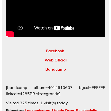
Facebook
Web Oficial
Bandcamp
[bandcamp album=4014610607 bgcol=FFFFFF
linkcol=4285BB size=grande]
Visited 325 times, 1 visit(s) today
Etiquetas:
Lanzamientos
,
Mondo Drag
,
Psychedelic