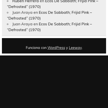
Rubén Herrera
en
Ecos De Sabbath; Frijid Pink –
“Defrosted” (1970)
Juan Araya
en
Ecos De Sabbath; Frijid Pink –
“Defrosted” (1970)
Juan Araya
en
Ecos De Sabbath; Frijid Pink –
“Defrosted” (1970)
Funciona con
WordPress
y
Leeway
.