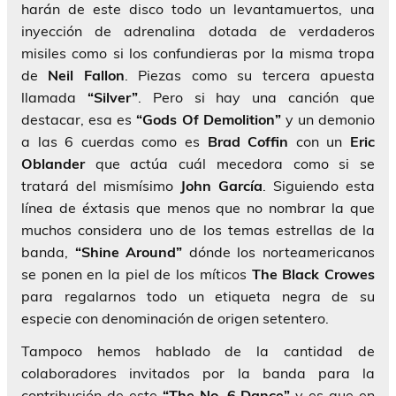
harán de este disco todo un levantamuertos, una
inyección de adrenalina dotada de verdaderos
misiles como si los confundieras por la misma tropa
de
Neil Fallon
. Piezas como su tercera apuesta
llamada
“Silver”
. Pero si hay una canción que
destacar, esa es
“Gods Of Demolition”
y un demonio
a las 6 cuerdas como es
Brad Coffin
con un
Eric
Oblander
que actúa cuál mecedora como si se
tratará del mismísimo
John García
. Siguiendo esta
línea de éxtasis que menos que no nombrar la que
muchos considera uno de los temas estrellas de la
banda,
“Shine Around”
dónde los norteamericanos
se ponen en la piel de los míticos
The Black Crowes
para regalarnos todo un etiqueta negra de su
especie con denominación de origen setentero.
Tampoco hemos hablado de la cantidad de
colaboradores invitados por la banda para la
contribución de este
“The No. 6 Dance”
y es que en