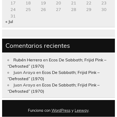
17
18
19
20
21
22
23
24
25
26
27
28
29
30
31
« Jul
Comentarios recientes
Rubén Herrera
en
Ecos De Sabbath; Frijid Pink –
“Defrosted” (1970)
Juan Araya
en
Ecos De Sabbath; Frijid Pink –
“Defrosted” (1970)
Juan Araya
en
Ecos De Sabbath; Frijid Pink –
“Defrosted” (1970)
Funciona con
WordPress
y
Leeway
.