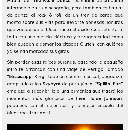
Hablar de
“The No. 6 Dance”
es hablar de un punto
intermedio en su discografía, pero también es hablar
de danza al
rock & roll
, de un tren de carga que
monta sobre sus vías para llevarte por esas llanuras
que van desde el
blues
hasta el ácido
rock
setentero,
todo con una mezcla eléctrica y de vigorosidad como
bien pueden plasmar los citados
Clutch
, con quiénes
ya se han marcado sus giras.
Sin perder esas raíces sureñas, pasando la pequeña
intro
te arrancan con una viaje de vértigo llamado
“Mississippi King”
todo un cuento musical, pegadizo,
adaptado a los
Skynyrd
de puro júbilo.
“Spillin’ Fire”
empieza a sacar brillo a una armónica que traerá los
momentos más gloriosos de
Five Horse Johnson
,
pedaleos con el mejor
fuzz
y la mejor escuela del
blues rock
tras de sí.