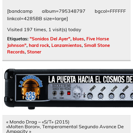
[bandcamp album=795348797 bgcol=FFFFFF
linkcol=4285BB size=large]
Visited 197 times, 1 visit(s) today
Etiquetas:
"Sonidos Del Ayer"
,
blues
,
Five Horse
Johnson"
,
hard rock
,
Lanzamientos
,
Small Stone
Records
,
Stoner
Navegación
« Mondo Drag – «S/T» (2015)
de
«Molten Boron», Temperamental Segundo Avance De
entradas
Ampacity »