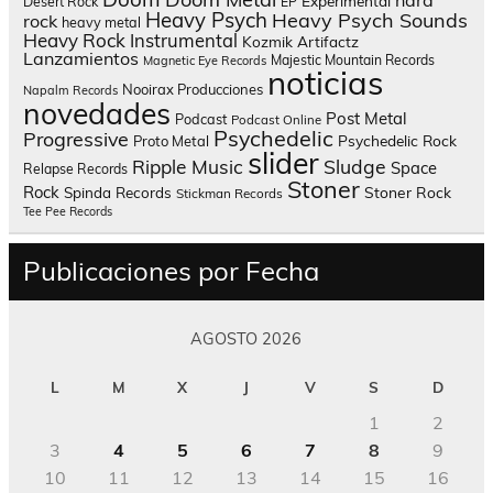
Experimental
Desert Rock
EP
Heavy Psych
Heavy Psych Sounds
rock
heavy metal
Heavy Rock
Instrumental
Kozmik Artifactz
Lanzamientos
Majestic Mountain Records
Magnetic Eye Records
noticias
Nooirax Producciones
Napalm Records
novedades
Post Metal
Podcast
Podcast Online
Psychedelic
Progressive
Psychedelic Rock
Proto Metal
slider
Sludge
Ripple Music
Space
Relapse Records
Stoner
Rock
Spinda Records
Stoner Rock
Stickman Records
Tee Pee Records
Publicaciones por Fecha
AGOSTO 2026
L
M
X
J
V
S
D
1
2
3
4
5
6
7
8
9
10
11
12
13
14
15
16