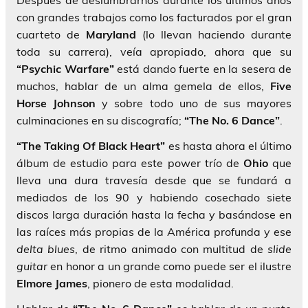
Después de deslumbrarnos durante los últimos años
con grandes trabajos como los facturados por el gran
cuarteto de
Maryland
(lo llevan haciendo durante
toda su carrera), veía apropiado, ahora que su
“Psychic Warfare”
está dando fuerte en la sesera de
muchos, hablar de un alma gemela de ellos,
Five
Horse Johnson
y sobre todo uno de sus mayores
culminaciones en su discografía;
“The No. 6 Dance”
.
“The Taking Of Black Heart”
es hasta ahora el último
álbum de estudio para este power trío de
Ohio
que
lleva una dura travesía desde que se fundará a
mediados de los 90 y habiendo cosechado siete
discos larga duración hasta la fecha y basándose en
las raíces más propias de la América profunda y ese
delta
blues
, de ritmo animado con multitud de
slide
guitar
en honor a un grande como puede ser el ilustre
Elmore James
, pionero de esta modalidad.