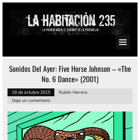
Saltar
al
contenido
La Habitación 235
Psychedelic, Stoner, Doom, Sludge, Fuzz, Space, Drone
Sonidos Del Ayer: Five Horse Johnson – «The
No. 6 Dance» (2001)
18 de octubre 2015
Rubén Herrera
Deja un comentario