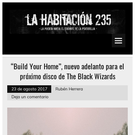
Saltar
al
contenido
La Habitación 235
Psychedelic, Stoner, Doom, Sludge, Fuzz, Space, Drone
“Build Your Home”, nuevo adelanto para el
próximo disco de The Black Wizards
23 de agosto 2017
Rubén Herrera
Deja un comentario