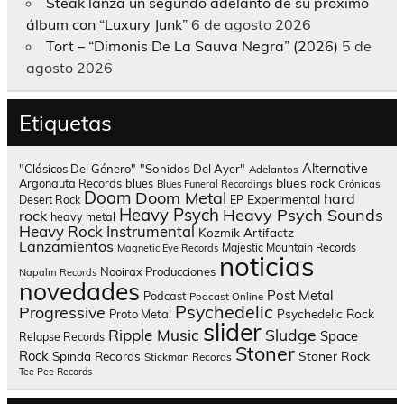
Steak lanza un segundo adelanto de su próximo
álbum con “Luxury Junk”
6 de agosto 2026
Tort – “Dimonis De La Sauva Negra” (2026)
5 de
agosto 2026
Etiquetas
Alternative
"Clásicos Del Género"
"Sonidos Del Ayer"
Adelantos
blues rock
Argonauta Records
blues
Blues Funeral Recordings
Crónicas
Doom
Doom Metal
hard
Experimental
Desert Rock
EP
Heavy Psych
Heavy Psych Sounds
rock
heavy metal
Heavy Rock
Instrumental
Kozmik Artifactz
Lanzamientos
Majestic Mountain Records
Magnetic Eye Records
noticias
Nooirax Producciones
Napalm Records
novedades
Post Metal
Podcast
Podcast Online
Psychedelic
Progressive
Psychedelic Rock
Proto Metal
slider
Sludge
Ripple Music
Space
Relapse Records
Stoner
Rock
Spinda Records
Stoner Rock
Stickman Records
Tee Pee Records