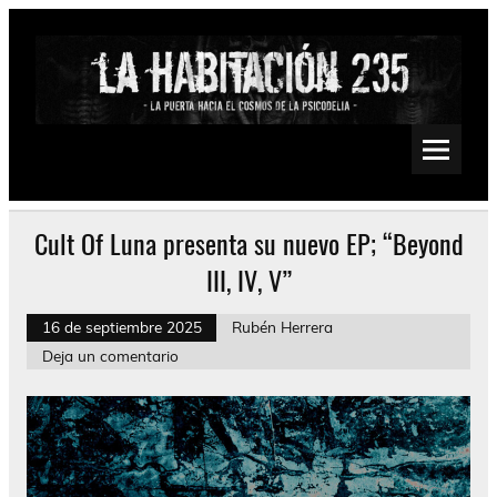
Saltar
al
contenido
La Habitación 235
Psychedelic, Stoner, Doom, Sludge, Fuzz, Space, Drone
Cult Of Luna presenta su nuevo EP; “Beyond
III, IV, V”
16 de septiembre 2025
Rubén Herrera
Deja un comentario