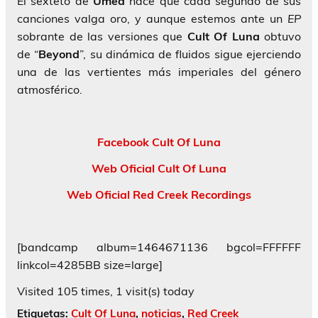
El sexteto de
Umea
hace que cada segundo de sus
canciones valga oro, y aunque estemos ante un
EP
sobrante de las versiones que
Cult Of Luna
obtuvo
de “
Beyond
”, su dinámica de fluidos sigue ejerciendo
una de las vertientes más imperiales del género
atmosférico.
Facebook Cult Of Luna
Web Oficial Cult Of Luna
Web Oficial Red Creek Recordings
[bandcamp album=1464671136 bgcol=FFFFFF
linkcol=4285BB size=large]
Visited 105 times, 1 visit(s) today
Etiquetas:
Cult Of Luna
,
noticias
,
Red Creek