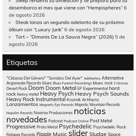
Sleep renueva su alineación y se prepara para su
desembarco el mes que viene con “Hempispheres”
6
de agosto 2026
Steak lanza un segundo adelanto de su próximo
álbum con “Luxury Junk”
6 de agosto 2026
Tort – “Dimonis De La Sauva Negra” (2026)
5 de
agosto 2026
Etiquetas
Alternative
"Clásicos Del Género"
"Sonidos Del Ayer"
Adelantos
blues rock
Argonauta Records
blues
Blues Funeral Recordings
Crónicas
Doom
Doom Metal
hard
Experimental
Desert Rock
EP
Heavy Psych
Heavy Psych Sounds
rock
heavy metal
Heavy Rock
Instrumental
Kozmik Artifactz
Lanzamientos
Majestic Mountain Records
Magnetic Eye Records
noticias
Nooirax Producciones
Napalm Records
novedades
Post Metal
Podcast
Podcast Online
Psychedelic
Progressive
Psychedelic Rock
Proto Metal
slider
Sludge
Ripple Music
Space
Relapse Records