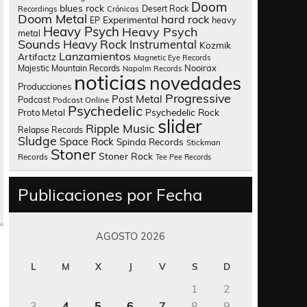
Doom
blues rock
Desert Rock
Recordings
Crónicas
Doom Metal
hard rock
Experimental
heavy
EP
Heavy Psych
Heavy Psych
metal
Sounds
Heavy Rock
Instrumental
Kozmik
Lanzamientos
Artifactz
Magnetic Eye Records
Nooirax
Majestic Mountain Records
Napalm Records
noticias
novedades
Producciones
Progressive
Post Metal
Podcast
Podcast Online
Psychedelic
Psychedelic Rock
Proto Metal
slider
Ripple Music
Relapse Records
Sludge
Space Rock
Spinda Records
Stickman
Stoner
Stoner Rock
Records
Tee Pee Records
Publicaciones por Fecha
AGOSTO 2026
L
M
X
J
V
S
D
1
2
3
4
5
6
7
8
9