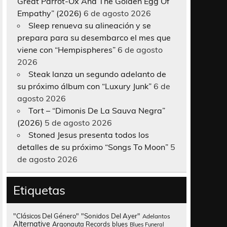
Great Parrot-Ox And The Golden Egg Of
Empathy” (2026)
6 de agosto 2026
Sleep renueva su alineación y se
prepara para su desembarco el mes que
viene con “Hempispheres”
6 de agosto
2026
Steak lanza un segundo adelanto de
su próximo álbum con “Luxury Junk”
6 de
agosto 2026
Tort – “Dimonis De La Sauva Negra”
(2026)
5 de agosto 2026
Stoned Jesus presenta todos los
detalles de su próximo “Songs To Moon”
5
de agosto 2026
Etiquetas
"Clásicos Del Género"
"Sonidos Del Ayer"
Adelantos
Alternative
Argonauta Records
blues
Blues Funeral