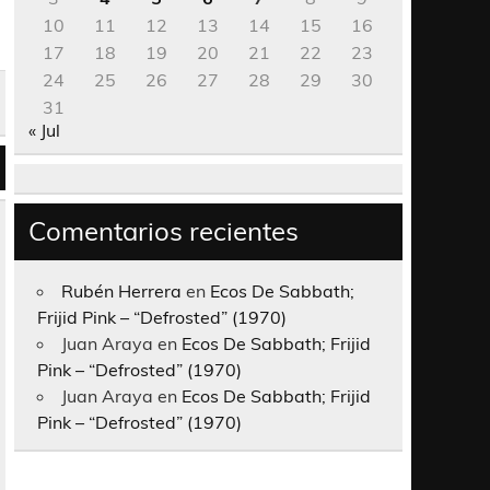
10
11
12
13
14
15
16
17
18
19
20
21
22
23
24
25
26
27
28
29
30
31
« Jul
Comentarios recientes
Rubén Herrera
en
Ecos De Sabbath;
Frijid Pink – “Defrosted” (1970)
Juan Araya
en
Ecos De Sabbath; Frijid
Pink – “Defrosted” (1970)
Juan Araya
en
Ecos De Sabbath; Frijid
Pink – “Defrosted” (1970)