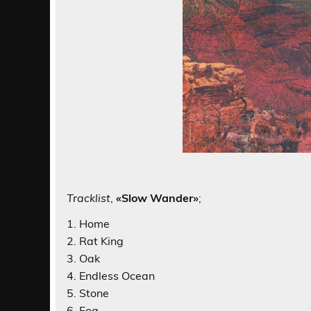
Tracklist
,
«Slow Wander»
;
1. Home
2. Rat King
3. Oak
4. Endless Ocean
5. Stone
6. Fog