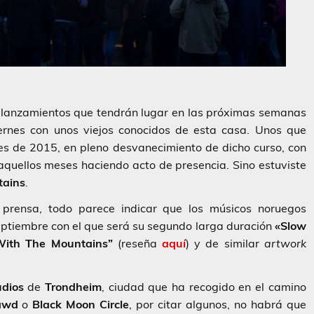
e lanzamientos que tendrán lugar en las próximas semanas
ernes con unos viejos conocidos de esta casa. Unos que
es de 2015, en pleno desvanecimiento de dicho curso, con
 aquellos meses haciendo acto de presencia. Sino estuviste
tains
.
 prensa, todo parece indicar que los músicos noruegos
ptiembre con el que será su segundo larga duración
«Slow
ith The Mountains”
(reseña
aquí
) y de similar
artwork
udios
de
Trondheim
, ciudad que ha recogido en el camino
awd
o
Black Moon Circle
, por citar algunos, no habrá que