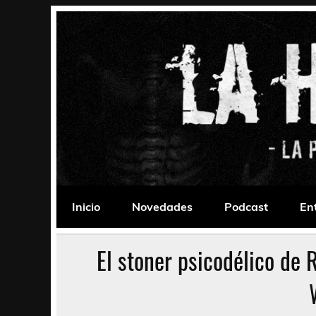
Saltar
al
contenido
La Habitación 235
Psychedelic, Stoner, Doom, Sludge, Fuzz, Space,
Inicio
Novedades
Podcast
En
El stoner psicodélico de