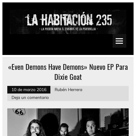
Saltar
al
contenido
La Habitación 235
Psychedelic, Stoner, Doom, Sludge, Fuzz, Space, Drone
«Even Demons Have Demons» Nuevo EP Para
Dixie Goat
10 de marzo 2016
Rubén Herrera
Deja un comentario