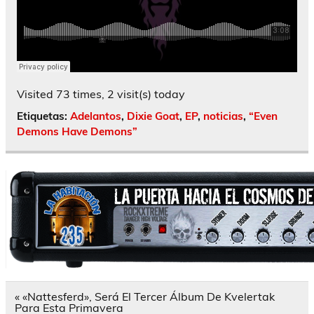
Visited 73 times, 2 visit(s) today
Etiquetas:
Adelantos
,
Dixie Goat
,
EP
,
noticias
,
“Even
Demons Have Demons”
Navegación
« «Nattesferd», Será El Tercer Álbum De Kvelertak
de
Para Esta Primavera