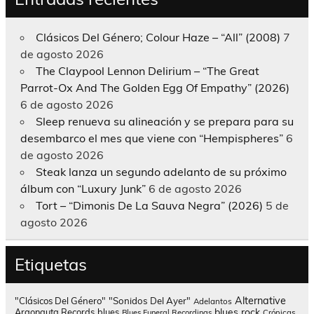
Clásicos Del Género; Colour Haze – “All” (2008)
7
de agosto 2026
The Claypool Lennon Delirium – “The Great
Parrot-Ox And The Golden Egg Of Empathy” (2026)
6 de agosto 2026
Sleep renueva su alineación y se prepara para su
desembarco el mes que viene con “Hempispheres”
6
de agosto 2026
Steak lanza un segundo adelanto de su próximo
álbum con “Luxury Junk”
6 de agosto 2026
Tort – “Dimonis De La Sauva Negra” (2026)
5 de
agosto 2026
Etiquetas
Alternative
"Clásicos Del Género"
"Sonidos Del Ayer"
Adelantos
blues rock
Argonauta Records
blues
Blues Funeral Recordings
Crónicas