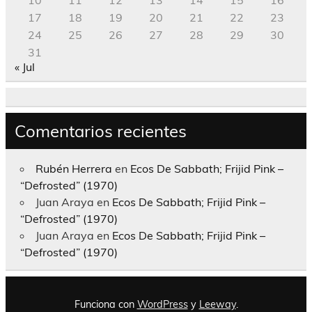
17
18
19
20
21
22
23
24
25
26
27
28
29
30
31
« Jul
Comentarios recientes
Rubén Herrera
en
Ecos De Sabbath; Frijid Pink –
“Defrosted” (1970)
Juan Araya
en
Ecos De Sabbath; Frijid Pink –
“Defrosted” (1970)
Juan Araya
en
Ecos De Sabbath; Frijid Pink –
“Defrosted” (1970)
Funciona con
WordPress
y
Leeway
.