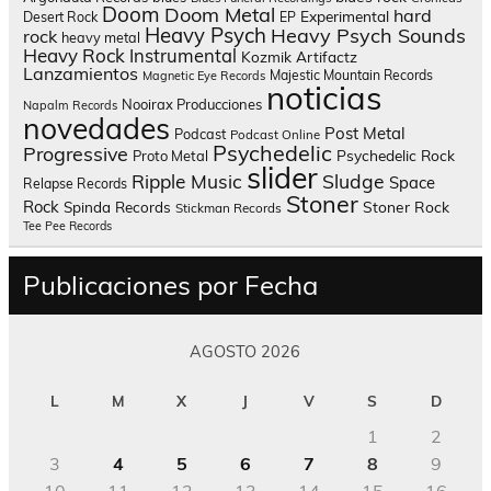
Doom
Doom Metal
hard
Experimental
Desert Rock
EP
Heavy Psych
Heavy Psych Sounds
rock
heavy metal
Heavy Rock
Instrumental
Kozmik Artifactz
Lanzamientos
Majestic Mountain Records
Magnetic Eye Records
noticias
Nooirax Producciones
Napalm Records
novedades
Post Metal
Podcast
Podcast Online
Psychedelic
Progressive
Psychedelic Rock
Proto Metal
slider
Sludge
Ripple Music
Space
Relapse Records
Stoner
Rock
Spinda Records
Stoner Rock
Stickman Records
Tee Pee Records
Publicaciones por Fecha
AGOSTO 2026
L
M
X
J
V
S
D
1
2
3
4
5
6
7
8
9
10
11
12
13
14
15
16