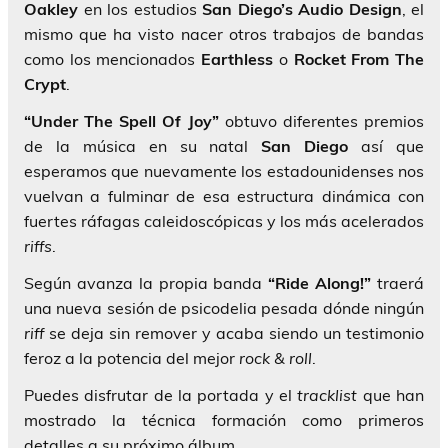
Oakley
en los estudios
San Diego’s Audio Design
, el
mismo que ha visto nacer otros trabajos de bandas
como los mencionados
Earthless
o
Rocket From The
Crypt
.
“Under The Spell Of Joy”
obtuvo diferentes premios
de la música en su natal
San Diego
así que
esperamos que nuevamente los estadounidenses nos
vuelvan a fulminar de esa estructura dinámica con
fuertes ráfagas caleidoscópicas y los más acelerados
riffs
.
Según avanza la propia banda
“Ride Along!”
traerá
una nueva sesión de psicodelia pesada dónde ningún
riff
se deja sin remover y acaba siendo un testimonio
feroz a la potencia del mejor
rock & roll
.
Puedes disfrutar de la portada y el
tracklist
que han
mostrado la técnica formación como primeros
detalles a su próximo álbum.