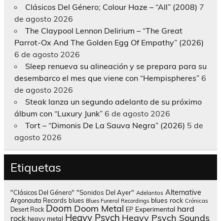
Clásicos Del Género; Colour Haze – “All” (2008)
7
de agosto 2026
The Claypool Lennon Delirium – “The Great
Parrot-Ox And The Golden Egg Of Empathy” (2026)
6 de agosto 2026
Sleep renueva su alineación y se prepara para su
desembarco el mes que viene con “Hempispheres”
6
de agosto 2026
Steak lanza un segundo adelanto de su próximo
álbum con “Luxury Junk”
6 de agosto 2026
Tort – “Dimonis De La Sauva Negra” (2026)
5 de
agosto 2026
Etiquetas
Alternative
"Clásicos Del Género"
"Sonidos Del Ayer"
Adelantos
blues rock
Argonauta Records
blues
Blues Funeral Recordings
Crónicas
Doom
Doom Metal
hard
Experimental
Desert Rock
EP
Heavy Psych
Heavy Psych Sounds
rock
heavy metal