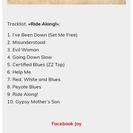
Tracklist
,
«Ride Along!»
;
1. I’ve Been Down (Set Me Free)
2. Misunderstood
3. Evil Woman
4. Going Down Slow
5. Certified Blues (ZZ Top)
6. Help Me
7. Red, White and Blues
8. Peyote Blues
9. Ride Along!
10. Gypsy Mother’s Son
Facebook Joy