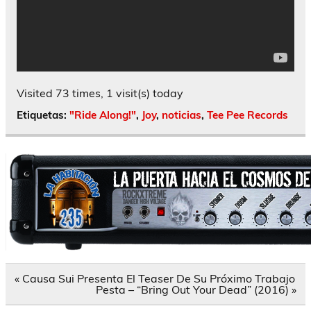
Visited 73 times, 1 visit(s) today
Etiquetas:
"Ride Along!"
,
Joy
,
noticias
,
Tee Pee Records
Navegación
« Causa Sui Presenta El Teaser De Su Próximo Trabajo
de
Pesta – “Bring Out Your Dead” (2016) »
entradas