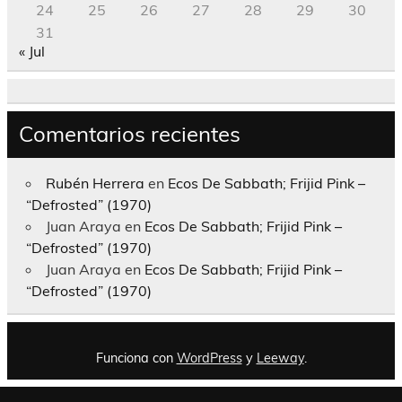
24
25
26
27
28
29
30
31
« Jul
Comentarios recientes
Rubén Herrera
en
Ecos De Sabbath; Frijid Pink –
“Defrosted” (1970)
Juan Araya
en
Ecos De Sabbath; Frijid Pink –
“Defrosted” (1970)
Juan Araya
en
Ecos De Sabbath; Frijid Pink –
“Defrosted” (1970)
Funciona con
WordPress
y
Leeway
.