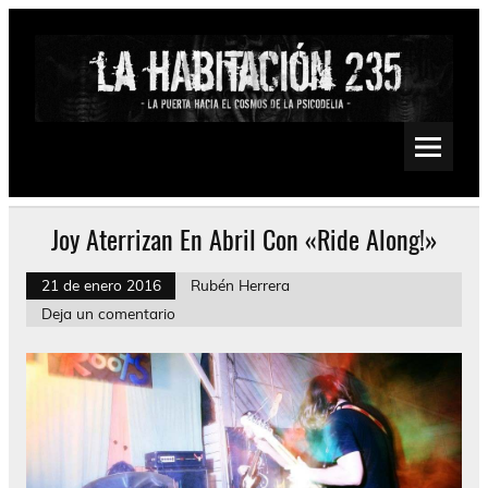
Saltar
al
contenido
La Habitación 235
Psychedelic, Stoner, Doom, Sludge, Fuzz, Space, Drone
Joy Aterrizan En Abril Con «Ride Along!»
21 de enero 2016
Rubén Herrera
Deja un comentario