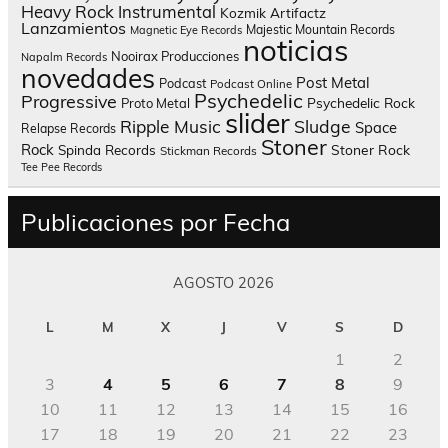
Heavy Rock
Instrumental
Kozmik Artifactz
Lanzamientos
Majestic Mountain Records
Magnetic Eye Records
noticias
Nooirax Producciones
Napalm Records
novedades
Post Metal
Podcast
Podcast Online
Psychedelic
Progressive
Psychedelic Rock
Proto Metal
slider
Sludge
Ripple Music
Space
Relapse Records
Stoner
Rock
Spinda Records
Stoner Rock
Stickman Records
Tee Pee Records
Publicaciones por Fecha
AGOSTO 2026
L
M
X
J
V
S
D
1
2
3
4
5
6
7
8
9
10
11
12
13
14
15
16
17
18
19
20
21
22
23