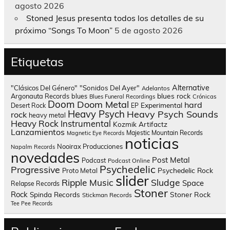
agosto 2026
Stoned Jesus presenta todos los detalles de su
próximo “Songs To Moon”
5 de agosto 2026
Etiquetas
Alternative
"Clásicos Del Género"
"Sonidos Del Ayer"
Adelantos
blues rock
Argonauta Records
blues
Blues Funeral Recordings
Crónicas
Doom
Doom Metal
hard
Experimental
Desert Rock
EP
Heavy Psych
Heavy Psych Sounds
rock
heavy metal
Heavy Rock
Instrumental
Kozmik Artifactz
Lanzamientos
Majestic Mountain Records
Magnetic Eye Records
noticias
Nooirax Producciones
Napalm Records
novedades
Post Metal
Podcast
Podcast Online
Psychedelic
Progressive
Psychedelic Rock
Proto Metal
slider
Sludge
Ripple Music
Space
Relapse Records
Stoner
Rock
Spinda Records
Stoner Rock
Stickman Records
Tee Pee Records