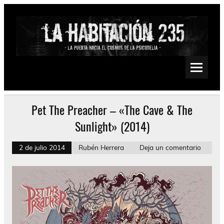
Saltar
al
contenido
La Habitación 235
Psychedelic, Stoner, Doom, Sludge, Fuzz, Space, Drone
Pet The Preacher – «The Cave & The
Sunlight» (2014)
2 de julio 2014
Rubén Herrera
Deja un comentario