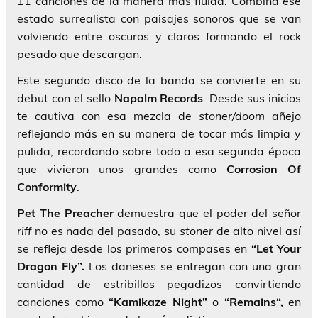
11 canciones de la manera más fluida. Combina ese
estado surrealista con paisajes sonoros que se van
volviendo entre oscuros y claros formando el rock
pesado que descargan.
Este segundo disco de la banda se convierte en su
debut con el sello
Napalm Records
. Desde sus inicios
te cautiva con esa mezcla de
stoner/doom
añejo
reflejando más en su manera de tocar más limpia y
pulida, recordando sobre todo a esa segunda época
que vivieron unos grandes como
Corrosion Of
Conformity
.
Pet The Preacher
demuestra que el poder del señor
riff
no es nada del pasado, su
stoner
de alto nivel así
se refleja desde los primeros compases en
“Let Your
Dragon Fly”.
Los daneses se entregan con una gran
cantidad de estribillos pegadizos convirtiendo
canciones como
“Kamikaze Night”
o
“Remains“,
en