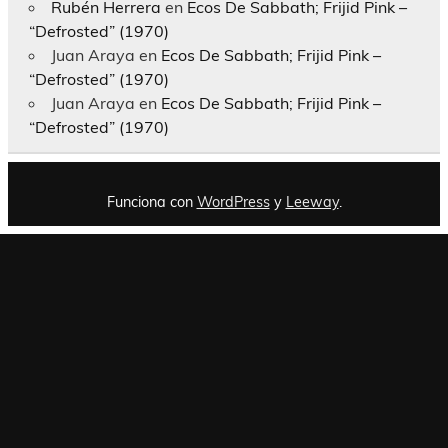
Rubén Herrera
en
Ecos De Sabbath; Frijid Pink –
“Defrosted” (1970)
Juan Araya
en
Ecos De Sabbath; Frijid Pink –
“Defrosted” (1970)
Juan Araya
en
Ecos De Sabbath; Frijid Pink –
“Defrosted” (1970)
Funciona con
WordPress
y
Leeway
.