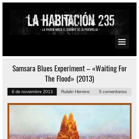
Saltar
al
contenido
La Habitación 235
Psychedelic, Stoner, Doom, Sludge, Fuzz, Space, Drone
Samsara Blues Experiment – «Waiting For
The Flood» (2013)
6 de noviembre 2013
Rubén Herrera
5 comentarios