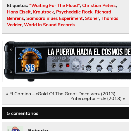
Etiquetas:
"Waiting For The Flood"
,
Christian Peters
,
Hans Eiselt
,
Krautrock
,
Psychedelic Rock
,
Richard
Behrens
,
Samsara Blues Experiment
,
Stoner
,
Thomas
Vedder
,
World In Sound Records
Navegación
« El Camino – «Gold Of The Great Deceiver» (2013)
de
Ynterceptor – «I» (2013) »
entradas
5 comentarios
Roberto