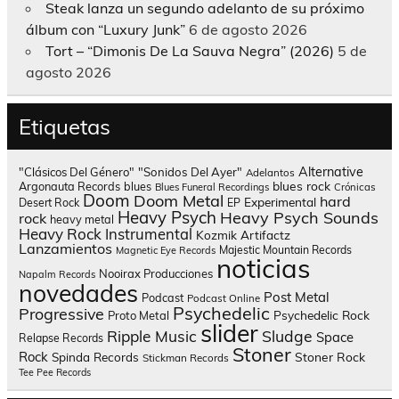
Steak lanza un segundo adelanto de su próximo
álbum con “Luxury Junk”
6 de agosto 2026
Tort – “Dimonis De La Sauva Negra” (2026)
5 de
agosto 2026
Etiquetas
Alternative
"Clásicos Del Género"
"Sonidos Del Ayer"
Adelantos
blues rock
Argonauta Records
blues
Blues Funeral Recordings
Crónicas
Doom
Doom Metal
hard
Experimental
Desert Rock
EP
Heavy Psych
Heavy Psych Sounds
rock
heavy metal
Heavy Rock
Instrumental
Kozmik Artifactz
Lanzamientos
Majestic Mountain Records
Magnetic Eye Records
noticias
Nooirax Producciones
Napalm Records
novedades
Post Metal
Podcast
Podcast Online
Psychedelic
Progressive
Psychedelic Rock
Proto Metal
slider
Sludge
Ripple Music
Space
Relapse Records
Stoner
Rock
Spinda Records
Stoner Rock
Stickman Records
Tee Pee Records