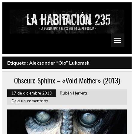
Saltar
al
contenido
La Habitación 235
Psychedelic, Stoner, Doom, Sludge, Fuzz, Space, Drone
Etiqueta:
Aleksander “Olo” Lukomski
Obscure Sphinx – «Void Mother» (2013)
17 de diciembre 2013
Rubén Herrera
Deja un comentario