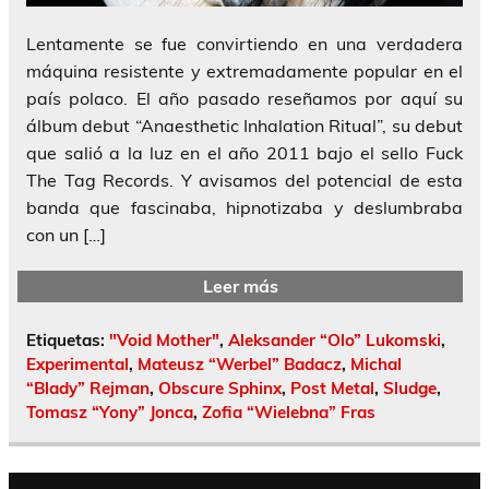
Lentamente se fue convirtiendo en una verdadera
máquina resistente y extremadamente popular en el
país polaco. El año pasado reseñamos por aquí su
álbum debut “Anaesthetic Inhalation Ritual”, su debut
que salió a la luz en el año 2011 bajo el sello Fuck
The Tag Records. Y avisamos del potencial de esta
banda que fascinaba, hipnotizaba y deslumbraba
con un […]
Leer más
Etiquetas:
"Void Mother"
,
Aleksander “Olo” Lukomski
,
Experimental
,
Mateusz “Werbel” Badacz
,
Michal
“Blady” Rejman
,
Obscure Sphinx
,
Post Metal
,
Sludge
,
Tomasz “Yony” Jonca
,
Zofia “Wielebna” Fras