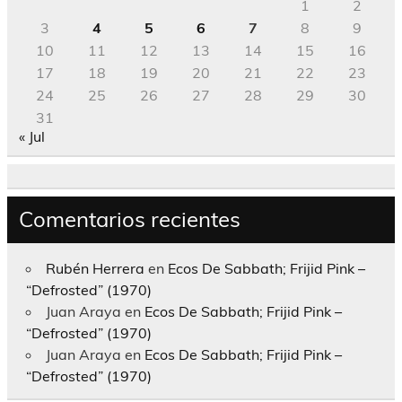
1
2
3
4
5
6
7
8
9
10
11
12
13
14
15
16
17
18
19
20
21
22
23
24
25
26
27
28
29
30
31
« Jul
Comentarios recientes
Rubén Herrera
en
Ecos De Sabbath; Frijid Pink –
“Defrosted” (1970)
Juan Araya
en
Ecos De Sabbath; Frijid Pink –
“Defrosted” (1970)
Juan Araya
en
Ecos De Sabbath; Frijid Pink –
“Defrosted” (1970)