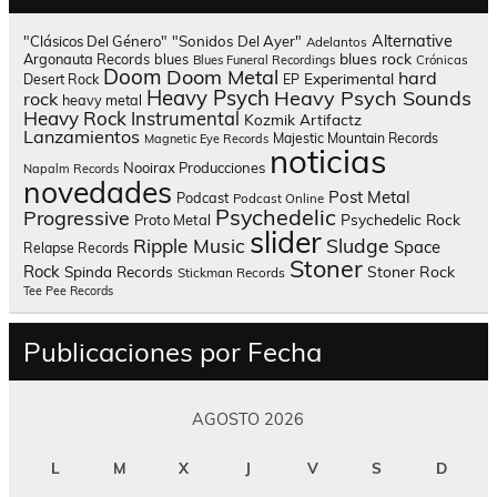
Alternative
"Clásicos Del Género"
"Sonidos Del Ayer"
Adelantos
blues rock
Argonauta Records
blues
Blues Funeral Recordings
Crónicas
Doom
Doom Metal
hard
Experimental
Desert Rock
EP
Heavy Psych
Heavy Psych Sounds
rock
heavy metal
Heavy Rock
Instrumental
Kozmik Artifactz
Lanzamientos
Majestic Mountain Records
Magnetic Eye Records
noticias
Nooirax Producciones
Napalm Records
novedades
Post Metal
Podcast
Podcast Online
Psychedelic
Progressive
Psychedelic Rock
Proto Metal
slider
Sludge
Ripple Music
Space
Relapse Records
Stoner
Rock
Spinda Records
Stoner Rock
Stickman Records
Tee Pee Records
Publicaciones por Fecha
AGOSTO 2026
L
M
X
J
V
S
D