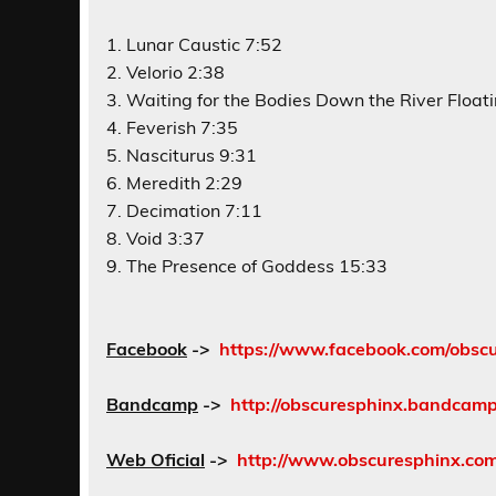
1. Lunar Caustic 7:52
2. Velorio 2:38
3. Waiting for the Bodies Down the River Float
4. Feverish 7:35
5. Nasciturus 9:31
6. Meredith 2:29
7. Decimation 7:11
8. Void 3:37
9. The Presence of Goddess 15:33
Facebook
->
https://www.facebook.com/obsc
Bandcamp
->
http://obscuresphinx.bandcam
Web Oficial
->
http://www.obscuresphinx.com