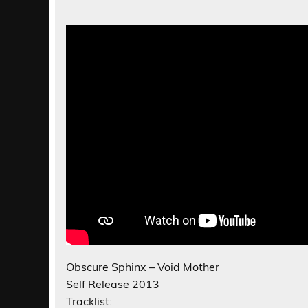
Obscure Sphinx – Void Mother
Self Release 2013
Tracklist: