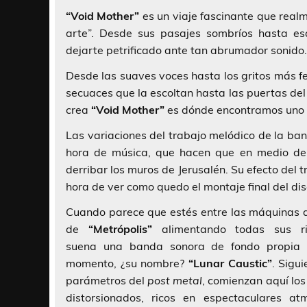
“Void Mother”
es un viaje fascinante que real
arte”. Desde sus pasajes sombríos hasta e
dejarte petrificado ante tan abrumador sonid
Desde las suaves voces hasta los gritos más f
secuaces que la escoltan hasta las puertas de
crea
“Void Mother”
es dónde encontramos uno d
Las variaciones del trabajo melódico de la b
hora de música, que hacen que en medio del
derribar los muros de Jerusalén. Su efecto del
hora de ver como quedo el montaje final del di
Cuando parece que estés entre las máquinas
de
“Metrópolis”
alimentando todas sus ri
suena una banda sonora de fondo propia 
momento, ¿su nombre?
“Lunar Caustic”
. Sigu
parámetros del
post metal
, comienzan aquí los
distorsionados, ricos en espectaculares at