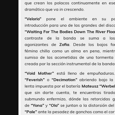
que crean los polacos continuamente en es
dramático que va
in crescendo
.
“Velorio”
pone el ambiente en su part
introducción para uno de las grandes del disc
“Waiting For The Bodies Down The River Floa
contraste de la banda se suma a los
agonizantes de
Zofia
. Desde los bajos fo
fémina chilla como un alma en pena, mient
sumiso de las acometidas de una tormenta
creada por la sección instrumental de la banda
“Void Mother”
está lleno de empuñaduras
“Feverish”
o
“Decimation”
abriendo bajo la
lenta impuesta por el batería
Mateusz “Werbel
que sin darte cuenta, te encuentras tirad
submundo enfermizo, dónde las retorcidas g
de
“Yona”
y
“Olo”
se juntan a la distorsión del
“Pale”
ante la pesadez de ganchos como el cort