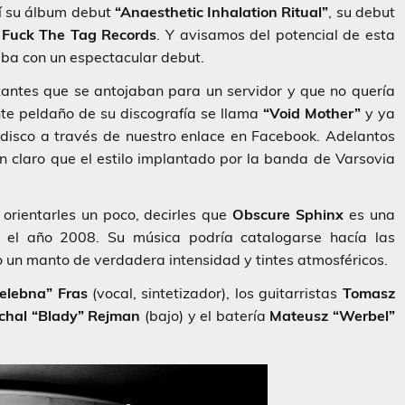
í su álbum debut
“Anaesthetic Inhalation Ritual”
, su debut
o
Fuck The Tag Records
. Y avisamos del potencial de esta
ba con un espectacular debut.
tantes que se antojaban para un servidor y que no quería
ente peldaño de su discografía se llama
“Void Mother”
y ya
disco a través de nuestro enlace en Facebook. Adelantos
an claro que el estilo implantado por la banda de Varsovia
orientarles un poco, decirles que
Obscure Sphinx
es una
 el año 2008. Su música podría catalogarse hacía las
o un manto de verdadera intensidad y tintes atmosféricos.
elebna” Fras
(vocal, sintetizador), los guitarristas
Tomasz
chal “Blady” Rejman
(bajo) y el batería
Mateusz “Werbel”