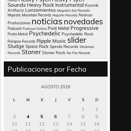
metal
Sounds
Heavy Rock
Instrumental
Kozmik
Lanzamientos
Artifactz
Magnetic Eye Records
Nooirax
Majestic Mountain Records
Napalm Records
noticias
novedades
Producciones
Progressive
Post Metal
Podcast
Podcast Online
Psychedelic
Psychedelic Rock
Proto Metal
slider
Ripple Music
Relapse Records
Sludge
Space Rock
Spinda Records
Stickman
Stoner
Stoner Rock
Records
Tee Pee Records
Publicaciones por Fecha
AGOSTO 2026
L
M
X
J
V
S
D
1
2
3
4
5
6
7
8
9
10
11
12
13
14
15
16