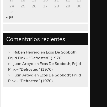
17
18
19
20
21
22
23
24
25
26
27
28
29
30
31
« Jul
Comentarios recientes
Rubén Herrera
en
Ecos De Sabbath;
Frijid Pink – “Defrosted” (1970)
Juan Araya
en
Ecos De Sabbath; Frijid
Pink – “Defrosted” (1970)
Juan Araya
en
Ecos De Sabbath; Frijid
Pink – “Defrosted” (1970)