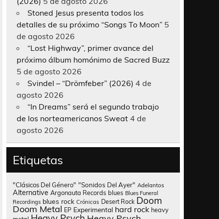
(2026)
5 de agosto 2026
Stoned Jesus presenta todos los
detalles de su próximo “Songs To Moon”
5
de agosto 2026
“Lost Highway”, primer avance del
próximo álbum homónimo de Sacred Buzz
5 de agosto 2026
Svindel – “Drömfeber” (2026)
4 de
agosto 2026
“In Dreams” será el segundo trabajo
de los norteamericanos Sweat
4 de
agosto 2026
Etiquetas
"Clásicos Del Género"
"Sonidos Del Ayer"
Adelantos
Alternative
Argonauta Records
blues
Blues Funeral
Doom
blues rock
Desert Rock
Recordings
Crónicas
Doom Metal
hard rock
Experimental
heavy
EP
Heavy Psych
Heavy Psych