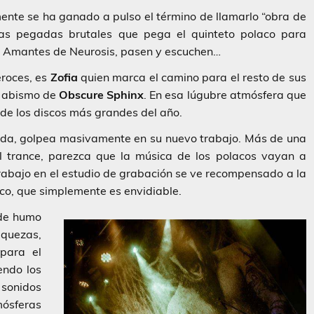
mente se ha ganado a pulso el término de llamarlo “obra de
sas pegadas brutales que pega el quinteto polaco para
o. Amantes de Neurosis, pasen y escuchen…
eroces, es
Zofia
quien marca el camino para el resto de sus
l abismo de
Obscure Sphinx
. En esa lúgubre atmósfera que
e los discos más grandes del año.
anda, golpea masivamente en su nuevo trabajo. Más de una
 trance, parezca que la música de los polacos vayan a
 trabajo en el estudio de grabación se ve recompensado a la
sco, que simplemente es envidiable.
 de humo
quezas,
para el
iendo los
 sonidos
mósferas