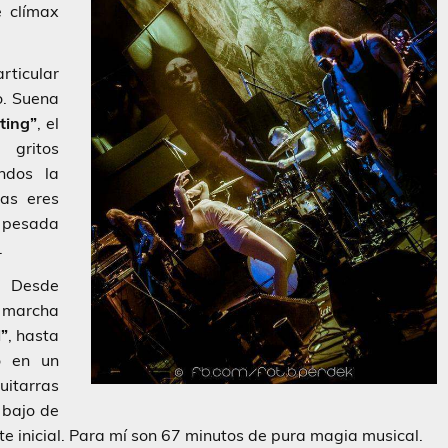
e clímax
icular
o. Suena
ting”
, el
 gritos
ndos la
ras eres
 pesada
.
. Desde
 marcha
”
, hasta
o en un
uitarras
 bajo de
e inicial. Para mí son 67 minutos de pura magia musical.