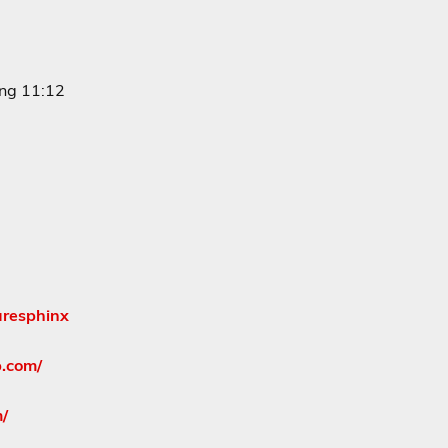
ing 11:12
uresphinx
p.com/
/