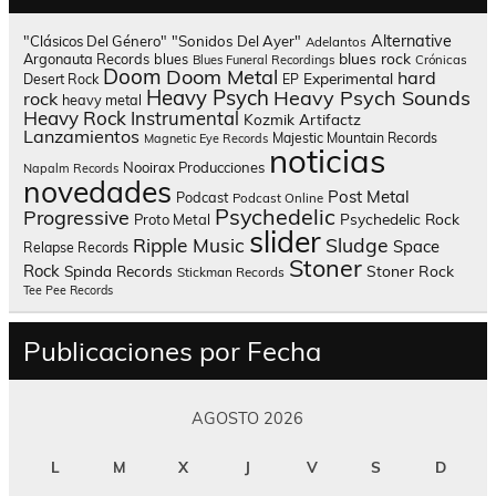
Alternative
"Clásicos Del Género"
"Sonidos Del Ayer"
Adelantos
blues rock
Argonauta Records
blues
Blues Funeral Recordings
Crónicas
Doom
Doom Metal
hard
Experimental
Desert Rock
EP
Heavy Psych
Heavy Psych Sounds
rock
heavy metal
Heavy Rock
Instrumental
Kozmik Artifactz
Lanzamientos
Majestic Mountain Records
Magnetic Eye Records
noticias
Nooirax Producciones
Napalm Records
novedades
Post Metal
Podcast
Podcast Online
Psychedelic
Progressive
Psychedelic Rock
Proto Metal
slider
Sludge
Ripple Music
Space
Relapse Records
Stoner
Rock
Spinda Records
Stoner Rock
Stickman Records
Tee Pee Records
Publicaciones por Fecha
AGOSTO 2026
L
M
X
J
V
S
D