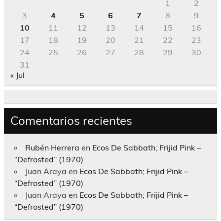
1
2
3
4
5
6
7
8
9
10
11
12
13
14
15
16
17
18
19
20
21
22
23
24
25
26
27
28
29
30
31
« Jul
Comentarios recientes
Rubén Herrera
en
Ecos De Sabbath; Frijid Pink –
“Defrosted” (1970)
Juan Araya
en
Ecos De Sabbath; Frijid Pink –
“Defrosted” (1970)
Juan Araya
en
Ecos De Sabbath; Frijid Pink –
“Defrosted” (1970)