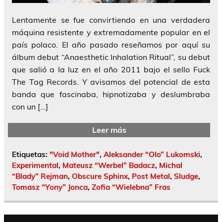
Lentamente se fue convirtiendo en una verdadera
máquina resistente y extremadamente popular en el
país polaco. El año pasado reseñamos por aquí su
álbum debut “Anaesthetic Inhalation Ritual”, su debut
que salió a la luz en el año 2011 bajo el sello Fuck
The Tag Records. Y avisamos del potencial de esta
banda que fascinaba, hipnotizaba y deslumbraba
con un […]
Leer más
Etiquetas:
"Void Mother"
,
Aleksander “Olo” Lukomski
,
Experimental
,
Mateusz “Werbel” Badacz
,
Michal
“Blady” Rejman
,
Obscure Sphinx
,
Post Metal
,
Sludge
,
Tomasz “Yony” Jonca
,
Zofia “Wielebna” Fras