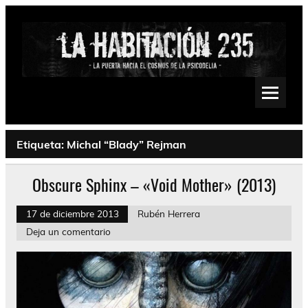
Saltar
al
contenido
La Habitación 235
Psychedelic, Stoner, Doom, Sludge, Fuzz, Space, Drone
Etiqueta:
Michal “Blady” Rejman
Obscure Sphinx – «Void Mother» (2013)
17 de diciembre 2013
Rubén Herrera
Deja un comentario