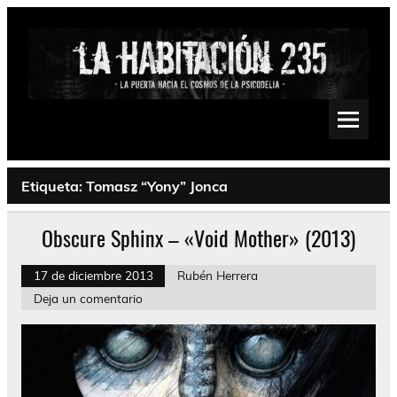
Saltar
al
contenido
La Habitación 235
Psychedelic, Stoner, Doom, Sludge, Fuzz, Space, Drone
Etiqueta:
Tomasz “Yony” Jonca
Obscure Sphinx – «Void Mother» (2013)
17 de diciembre 2013
Rubén Herrera
Deja un comentario