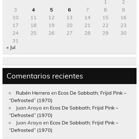
1
2
3
4
5
6
7
8
9
10
11
12
13
14
15
16
17
18
19
20
21
22
23
24
25
26
27
28
29
30
31
« Jul
Comentarios recientes
Rubén Herrera
en
Ecos De Sabbath; Frijid Pink –
“Defrosted” (1970)
Juan Araya
en
Ecos De Sabbath; Frijid Pink –
“Defrosted” (1970)
Juan Araya
en
Ecos De Sabbath; Frijid Pink –
“Defrosted” (1970)