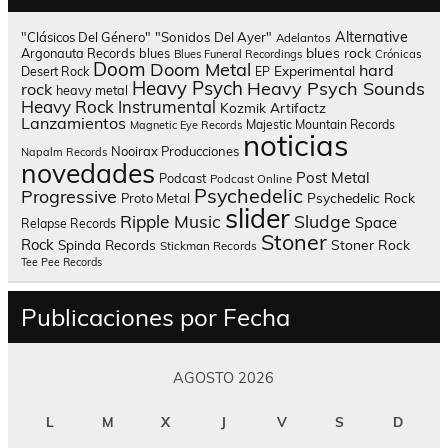
Alternative
"Clásicos Del Género"
"Sonidos Del Ayer"
Adelantos
blues rock
Argonauta Records
blues
Blues Funeral Recordings
Crónicas
Doom
Doom Metal
hard
Experimental
Desert Rock
EP
Heavy Psych
Heavy Psych Sounds
rock
heavy metal
Heavy Rock
Instrumental
Kozmik Artifactz
Lanzamientos
Majestic Mountain Records
Magnetic Eye Records
noticias
Nooirax Producciones
Napalm Records
novedades
Post Metal
Podcast
Podcast Online
Psychedelic
Progressive
Psychedelic Rock
Proto Metal
slider
Sludge
Ripple Music
Space
Relapse Records
Stoner
Rock
Spinda Records
Stoner Rock
Stickman Records
Tee Pee Records
Publicaciones por Fecha
AGOSTO 2026
L
M
X
J
V
S
D