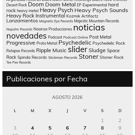
Doom
Doom Metal
hard
Experimental
Desert Rock
EP
Heavy Psych
Heavy Psych Sounds
rock
heavy metal
Heavy Rock
Instrumental
Kozmik Artifactz
Lanzamientos
Majestic Mountain Records
Magnetic Eye Records
noticias
Nooirax Producciones
Napalm Records
novedades
Post Metal
Podcast
Podcast Online
Psychedelic
Progressive
Psychedelic Rock
Proto Metal
slider
Sludge
Ripple Music
Space
Relapse Records
Stoner
Rock
Spinda Records
Stoner Rock
Stickman Records
Tee Pee Records
Publicaciones por Fecha
AGOSTO 2026
L
M
X
J
V
S
D
1
2
3
4
5
6
7
8
9