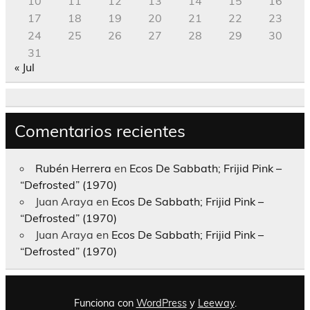
10
11
12
13
14
15
16
17
18
19
20
21
22
23
24
25
26
27
28
29
30
31
« Jul
Comentarios recientes
Rubén Herrera
en
Ecos De Sabbath; Frijid Pink –
“Defrosted” (1970)
Juan Araya
en
Ecos De Sabbath; Frijid Pink –
“Defrosted” (1970)
Juan Araya
en
Ecos De Sabbath; Frijid Pink –
“Defrosted” (1970)
Funciona con
WordPress
y
Leeway
.