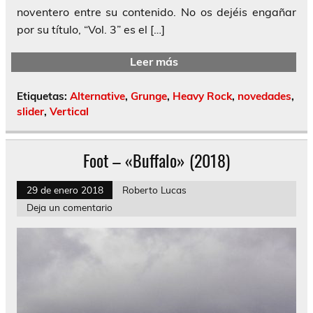
noventero entre su contenido. No os dejéis engañar
por su título, “Vol. 3” es el […]
Leer más
Etiquetas:
Alternative
,
Grunge
,
Heavy Rock
,
novedades
,
slider
,
Vertical
Foot – «Buffalo» (2018)
29 de enero 2018
Roberto Lucas
Deja un comentario