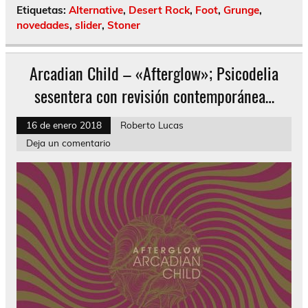
Etiquetas:
Alternative
,
Desert Rock
,
Foot
,
Grunge
,
novedades
,
slider
,
Stoner
Arcadian Child – «Afterglow»; Psicodelia
sesentera con revisión contemporánea…
16 de enero 2018
Roberto Lucas
Deja un comentario