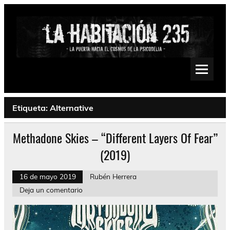
Saltar
al
contenido
La Habitación 235
Psychedelic, Stoner, Doom, Sludge, Fuzz, Space, Drone
Etiqueta:
Alternative
Methadone Skies – “Different Layers Of Fear”
(2019)
16 de mayo 2019
Rubén Herrera
Deja un comentario