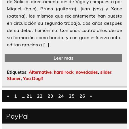
de Galicia, directamente desde Vigo y compuesto por
Miguel (bajo), Bruno (guitarra), Juan (voz) y Xane
(batería), los mismos que recientemente han puesto
en circulación su segundo trabajo, dos años después
de su debut homónimo. Con unos cuatro años desde
su formación como banda, y con gran esfuerzo auto-
editan gracias a […]
Leer más
Etiquetas:
Alternative
,
hard rock
,
novedades
,
slider
,
Stoner
,
You Dog!!
«
1
…
21
22
23
24
25
26
»
PayPal