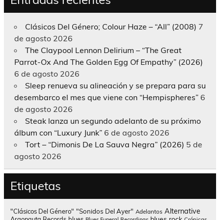
Clásicos Del Género; Colour Haze – “All” (2008)
7
de agosto 2026
The Claypool Lennon Delirium – “The Great
Parrot-Ox And The Golden Egg Of Empathy” (2026)
6 de agosto 2026
Sleep renueva su alineación y se prepara para su
desembarco el mes que viene con “Hempispheres”
6
de agosto 2026
Steak lanza un segundo adelanto de su próximo
álbum con “Luxury Junk”
6 de agosto 2026
Tort – “Dimonis De La Sauva Negra” (2026)
5 de
agosto 2026
Etiquetas
Alternative
"Clásicos Del Género"
"Sonidos Del Ayer"
Adelantos
blues rock
Argonauta Records
blues
Blues Funeral Recordings
Crónicas