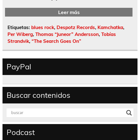
Leer más
Etiquetas:
blues rock
,
Despotz Records
,
Kamchatka
,
Per Wiberg
,
Thomas “Juneor” Andersson
,
Tobías
Strandvik
,
“The Search Goes On”
PayPal
Buscar contenidos
Podcast