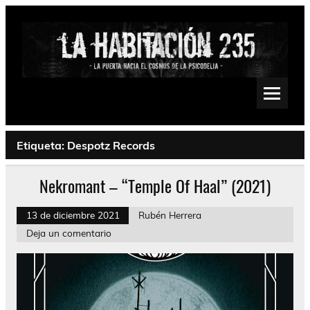
Saltar
al
contenido
La Habitación 235
Psychedelic, Stoner, Doom, Sludge, Fuzz, Space, Drone
Etiqueta:
Despotz Records
Nekromant – “Temple Of Haal” (2021)
13 de diciembre 2021
Rubén Herrera
Deja un comentario