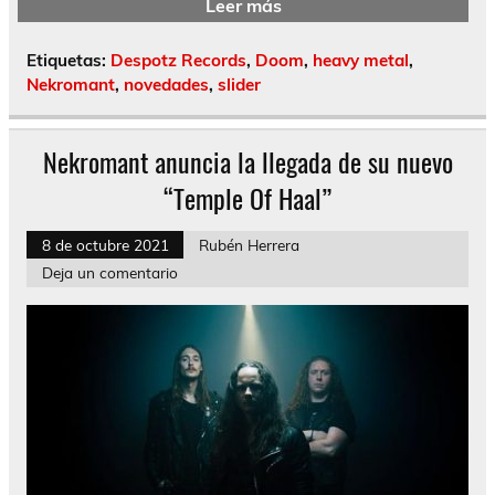
Leer más
Etiquetas:
Despotz Records
,
Doom
,
heavy metal
,
Nekromant
,
novedades
,
slider
Nekromant anuncia la llegada de su nuevo
“Temple Of Haal”
8 de octubre 2021
Rubén Herrera
Deja un comentario