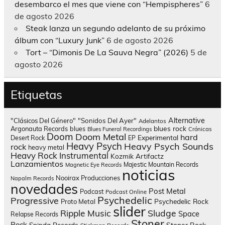
desembarco el mes que viene con “Hempispheres”
6
de agosto 2026
Steak lanza un segundo adelanto de su próximo
álbum con “Luxury Junk”
6 de agosto 2026
Tort – “Dimonis De La Sauva Negra” (2026)
5 de
agosto 2026
Etiquetas
Alternative
"Clásicos Del Género"
"Sonidos Del Ayer"
Adelantos
blues rock
Argonauta Records
blues
Blues Funeral Recordings
Crónicas
Doom
Doom Metal
hard
Experimental
Desert Rock
EP
Heavy Psych
Heavy Psych Sounds
rock
heavy metal
Heavy Rock
Instrumental
Kozmik Artifactz
Lanzamientos
Majestic Mountain Records
Magnetic Eye Records
noticias
Nooirax Producciones
Napalm Records
novedades
Post Metal
Podcast
Podcast Online
Psychedelic
Progressive
Psychedelic Rock
Proto Metal
slider
Sludge
Ripple Music
Space
Relapse Records
Stoner
Rock
Spinda Records
Stoner Rock