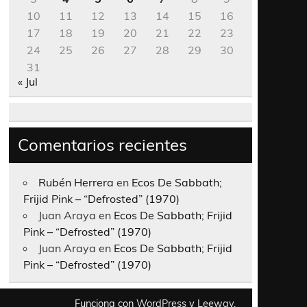
10
11
12
13
14
15
16
17
18
19
20
21
22
23
24
25
26
27
28
29
30
31
« Jul
Comentarios recientes
Rubén Herrera
en
Ecos De Sabbath;
Frijid Pink – “Defrosted” (1970)
Juan Araya
en
Ecos De Sabbath; Frijid
Pink – “Defrosted” (1970)
Juan Araya
en
Ecos De Sabbath; Frijid
Pink – “Defrosted” (1970)
Funciona con
WordPress
y
Leeway
.