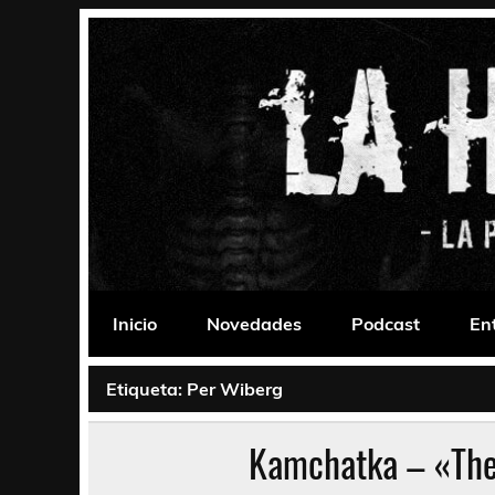
Saltar
al
contenido
La Habitación 235
Psychedelic, Stoner, Doom, Sludge, Fuzz, Space,
Inicio
Novedades
Podcast
En
Etiqueta:
Per Wiberg
Kamchatka – «The