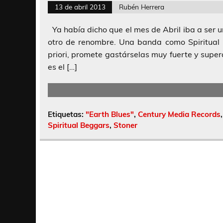
13 de abril 2013
Rubén Herrera
Ya había dicho que el mes de Abril iba a ser 
otro de renombre. Una banda como Spiritual
priori, promete gastárselas muy fuerte y super
es el […]
Etiquetas:
"Earth Blues"
,
Century Media Records
Spiritual Beggars
,
Stoner