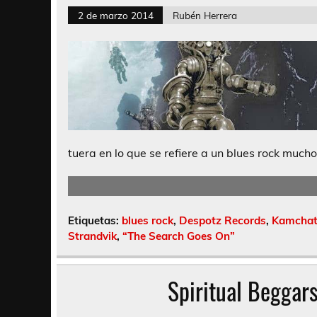
2 de marzo 2014
Rubén Herrera
tuera en lo que se refiere a un blues rock much
Etiquetas:
blues rock
,
Despotz Records
,
Kamchat
Strandvik
,
“The Search Goes On”
Spiritual Beggar