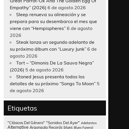
Great Parrot-Ox And The Golden Egg Of
Empathy” (2026)
6 de agosto 2026
Sleep renueva su alineación y se
prepara para su desembarco el mes que
viene con “Hempispheres”
6 de agosto
2026
Steak lanza un segundo adelanto de
su próximo álbum con “Luxury Junk”
6 de
agosto 2026
Tort – “Dimonis De La Sauva Negra”
(2026)
5 de agosto 2026
Stoned Jesus presenta todos los
detalles de su próximo “Songs To Moon”
5
de agosto 2026
Etiquetas
"Clásicos Del Género"
"Sonidos Del Ayer"
Adelantos
Alternative
Argonauta Records
blues
Blues Funeral