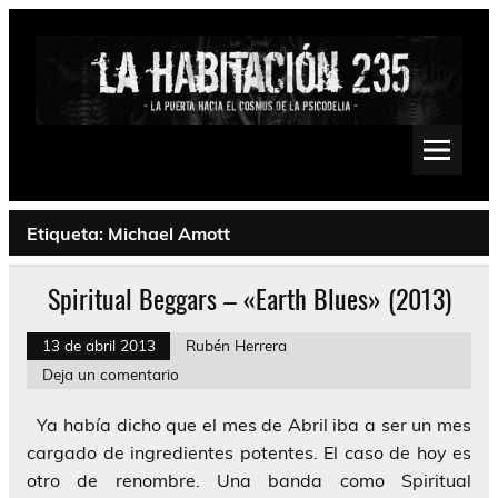
Saltar
al
contenido
La Habitación 235
Psychedelic, Stoner, Doom, Sludge, Fuzz, Space, Drone
Etiqueta:
Michael Amott
Spiritual Beggars – «Earth Blues» (2013)
13 de abril 2013
Rubén Herrera
Deja un comentario
Ya había dicho que el mes de Abril iba a ser un mes
cargado de ingredientes potentes. El caso de hoy es
otro de renombre. Una banda como Spiritual