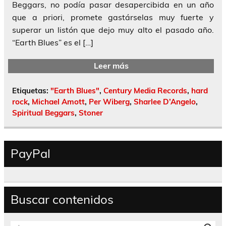
Beggars, no podía pasar desapercibida en un año
que a priori, promete gastárselas muy fuerte y
superar un listón que dejo muy alto el pasado año.
“Earth Blues” es el […]
Leer más
Etiquetas:
"Earth Blues"
,
Century Media Records
,
hard
rock
,
Michael Amott
,
Per Wiberg
,
Sharlee D’Angelo
,
Spiritual Beggars
,
Stoner
PayPal
Buscar contenidos