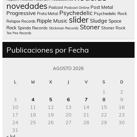
novedades
Post Metal
Podcast
Podcast Online
Psychedelic
Progressive
Psychedelic Rock
Proto Metal
slider
Sludge
Ripple Music
Space
Relapse Records
Stoner
Rock
Spinda Records
Stoner Rock
Stickman Records
Tee Pee Records
Publicaciones por Fecha
AGOSTO 2026
L
M
X
J
V
S
D
1
2
3
4
5
6
7
8
9
10
11
12
13
14
15
16
17
18
19
20
21
22
23
24
25
26
27
28
29
30
31
« Jul