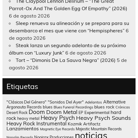
The Claypool Lennon Delirium – “The Great
Parrot-Ox And The Golden Egg Of Empathy” (2026)
6 de agosto 2026
Sleep renueva su alineación y se prepara para su
desembarco el mes que viene con “Hempispheres”
6
de agosto 2026
Steak lanza un segundo adelanto de su próximo
álbum con “Luxury Junk”
6 de agosto 2026
Tort – “Dimonis De La Sauva Negra” (2026)
5 de
agosto 2026
Etiquetas
Alternative
"Clásicos Del Género"
"Sonidos Del Ayer"
Adelantos
blues rock
Argonauta Records
blues
Blues Funeral Recordings
Crónicas
Doom
Doom Metal
hard
Experimental
Desert Rock
EP
Heavy Psych
Heavy Psych Sounds
rock
heavy metal
Heavy Rock
Instrumental
Kozmik Artifactz
Lanzamientos
Majestic Mountain Records
Magnetic Eye Records
noticias
Nooirax Producciones
Napalm Records