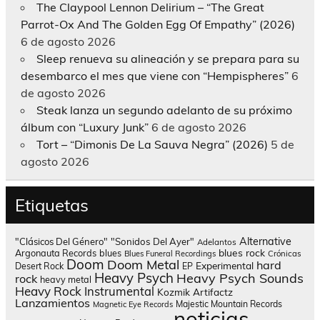
The Claypool Lennon Delirium – “The Great
Parrot-Ox And The Golden Egg Of Empathy” (2026)
6 de agosto 2026
Sleep renueva su alineación y se prepara para su
desembarco el mes que viene con “Hempispheres”
6
de agosto 2026
Steak lanza un segundo adelanto de su próximo
álbum con “Luxury Junk”
6 de agosto 2026
Tort – “Dimonis De La Sauva Negra” (2026)
5 de
agosto 2026
Etiquetas
Alternative
"Clásicos Del Género"
"Sonidos Del Ayer"
Adelantos
blues rock
Argonauta Records
blues
Blues Funeral Recordings
Crónicas
Doom
Doom Metal
hard
Experimental
Desert Rock
EP
Heavy Psych
Heavy Psych Sounds
rock
heavy metal
Heavy Rock
Instrumental
Kozmik Artifactz
Lanzamientos
Majestic Mountain Records
Magnetic Eye Records
noticias