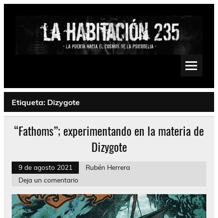
Saltar
al
contenido
La Habitación 235
Psychedelic, Stoner, Doom, Sludge, Fuzz, Space, Drone
Etiqueta:
Dizygote
“Fathoms”; experimentando en la materia de
Dizygote
9 de agosto 2021
Rubén Herrera
Deja un comentario