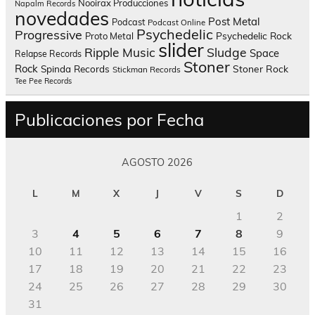
Nooirax Producciones
Napalm Records
novedades
Post Metal
Podcast
Podcast Online
Psychedelic
Progressive
Psychedelic Rock
Proto Metal
slider
Sludge
Ripple Music
Space
Relapse Records
Stoner
Rock
Spinda Records
Stoner Rock
Stickman Records
Tee Pee Records
Publicaciones por Fecha
AGOSTO 2026
L
M
X
J
V
S
D
1
2
3
4
5
6
7
8
9
10
11
12
13
14
15
16
17
18
19
20
21
22
23
24
25
26
27
28
29
30
31