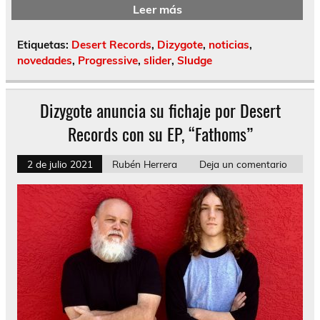
Leer más
Etiquetas:
Desert Records
,
Dizygote
,
noticias
,
novedades
,
Progressive
,
slider
,
Sludge
Dizygote anuncia su fichaje por Desert
Records con su EP, “Fathoms”
2 de julio 2021
Rubén Herrera
Deja un comentario