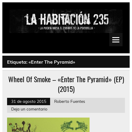
Saltar
al
contenido
La Habitación 235
Psychedelic, Stoner, Doom, Sludge, Fuzz, Space, Drone
Etiqueta:
«Enter The Pyramid»
Wheel Of Smoke – «Enter The Pyramid» (EP)
(2015)
31 de agosto 2015
Roberto Fuentes
Deja un comentario