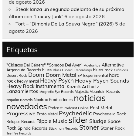
de agosto 2026
Steak lanza un segundo adelanto de su próximo
álbum con “Luxury Junk”
6 de agosto 2026
Tort – “Dimonis De La Sauva Negra” (2026)
5 de
agosto 2026
Etiquetas
Alternative
"Clásicos Del Género"
"Sonidos Del Ayer"
Adelantos
blues rock
Argonauta Records
blues
Blues Funeral Recordings
Crónicas
Doom
Doom Metal
hard
Experimental
Desert Rock
EP
Heavy Psych
Heavy Psych Sounds
rock
heavy metal
Heavy Rock
Instrumental
Kozmik Artifactz
Lanzamientos
Majestic Mountain Records
Magnetic Eye Records
noticias
Nooirax Producciones
Napalm Records
novedades
Post Metal
Podcast
Podcast Online
Psychedelic
Progressive
Psychedelic Rock
Proto Metal
slider
Sludge
Ripple Music
Space
Relapse Records
Stoner
Rock
Spinda Records
Stoner Rock
Stickman Records
Tee Pee Records