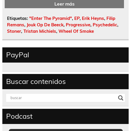
Leer más
Etiquetas:
"Enter The Pyramid"
,
EP
,
Erik Heyns
,
Filip
Remans
,
Jouk Op De Beeck
,
Progressive
,
Psychedelic
,
Stoner
,
Tristan Michiels
,
Wheel Of Smoke
PayPal
Buscar contenidos
Podcast