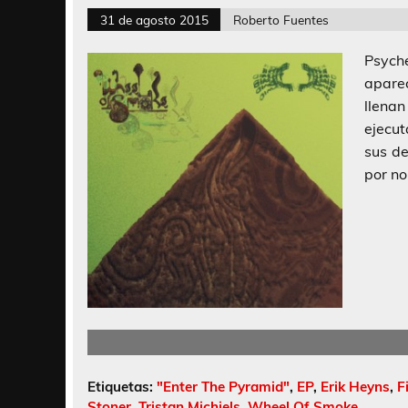
31 de agosto 2015
Roberto Fuentes
Psych
apare
llena
ejecut
sus de
por no
Etiquetas:
"Enter The Pyramid"
,
EP
,
Erik Heyns
,
F
Stoner
,
Tristan Michiels
,
Wheel Of Smoke