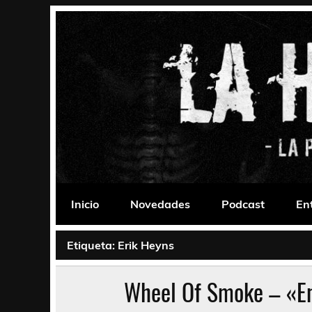
Saltar
al
contenido
La Habitación 235
Psychedelic, Stoner, Doom, Sludge, Fuzz, Space,
Inicio
Novedades
Podcast
En
Etiqueta:
Erik Heyns
Wheel Of Smoke – «En