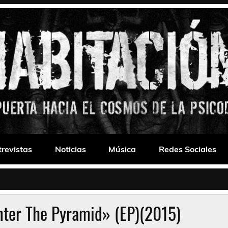
 Drone
trevistas
Noticias
Música
Redes Sociales
ter The Pyramid» (EP)(2015)