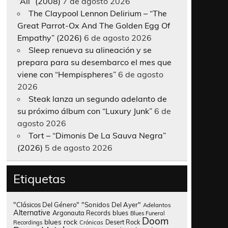
“All” (2008)
7 de agosto 2026
The Claypool Lennon Delirium – “The
Great Parrot-Ox And The Golden Egg Of
Empathy” (2026)
6 de agosto 2026
Sleep renueva su alineación y se
prepara para su desembarco el mes que
viene con “Hempispheres”
6 de agosto
2026
Steak lanza un segundo adelanto de
su próximo álbum con “Luxury Junk”
6 de
agosto 2026
Tort – “Dimonis De La Sauva Negra”
(2026)
5 de agosto 2026
Etiquetas
"Clásicos Del Género"
"Sonidos Del Ayer"
Adelantos
Alternative
Argonauta Records
blues
Blues Funeral
Doom
blues rock
Desert Rock
Recordings
Crónicas