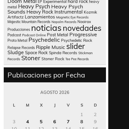
Doom Metal
hard rock
Experimental
heavy
EP
Heavy Psych
Heavy Psych
metal
Sounds
Heavy Rock
Instrumental
Kozmik
Lanzamientos
Artifactz
Magnetic Eye Records
Nooirax
Majestic Mountain Records
Napalm Records
noticias
novedades
Producciones
Progressive
Post Metal
Podcast
Podcast Online
Psychedelic
Psychedelic Rock
Proto Metal
slider
Ripple Music
Relapse Records
Sludge
Space Rock
Spinda Records
Stickman
Stoner
Stoner Rock
Records
Tee Pee Records
Publicaciones por Fecha
AGOSTO 2026
L
M
X
J
V
S
D
1
2
3
4
5
6
7
8
9
10
11
12
13
14
15
16