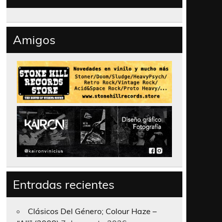
Amigos
Entradas recientes
Clásicos Del Género; Colour Haze –