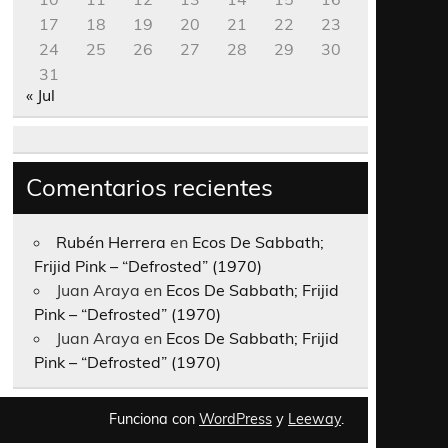
17
18
19
20
21
22
23
24
25
26
27
28
29
30
31
« Jul
Comentarios recientes
Rubén Herrera
en
Ecos De Sabbath;
Frijid Pink – “Defrosted” (1970)
Juan Araya
en
Ecos De Sabbath; Frijid
Pink – “Defrosted” (1970)
Juan Araya
en
Ecos De Sabbath; Frijid
Pink – “Defrosted” (1970)
Funciona con
WordPress
y
Leeway
.