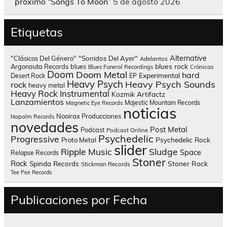
próximo “Songs To Moon”
5 de agosto 2026
Etiquetas
Alternative
"Clásicos Del Género"
"Sonidos Del Ayer"
Adelantos
blues rock
Argonauta Records
blues
Blues Funeral Recordings
Crónicas
Doom
Doom Metal
hard
Experimental
Desert Rock
EP
Heavy Psych
Heavy Psych Sounds
rock
heavy metal
Heavy Rock
Instrumental
Kozmik Artifactz
Lanzamientos
Majestic Mountain Records
Magnetic Eye Records
noticias
Nooirax Producciones
Napalm Records
novedades
Post Metal
Podcast
Podcast Online
Psychedelic
Progressive
Psychedelic Rock
Proto Metal
slider
Sludge
Ripple Music
Space
Relapse Records
Stoner
Rock
Spinda Records
Stoner Rock
Stickman Records
Tee Pee Records
Publicaciones por Fecha