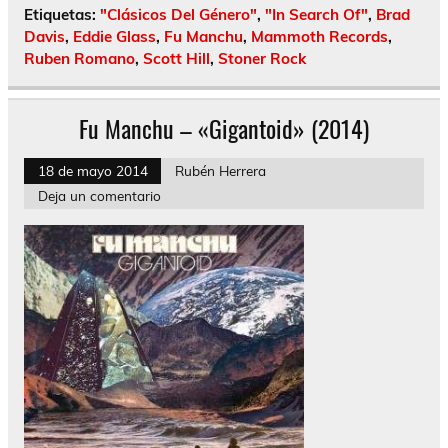
Etiquetas:
"Clásicos Del Género"
,
"In Search Of"
,
Brad
Davis
,
Eddie Glass
,
Fu Manchu
,
Mammoth Records
,
Ruben Romano
,
Scott Hill
,
Stoner Rock
Fu Manchu – «Gigantoid» (2014)
18 de mayo 2014
Rubén Herrera
Deja un comentario