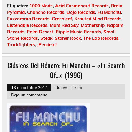
Etiquetas:
1000 Mods
,
Acid Cosmonaut Records
,
Brain
Pyramid
,
Chancho Records
,
Dojo Records
,
Fu Manchu
,
Fuzzorama Records
,
Greenleaf
,
Krauted Mind Records
,
Listenable Records
,
Mars Red Sky
,
Mothership
,
Napalm
Records
,
Palm Desert
,
Ripple Music Records
,
Small
Stone Records
,
Steak
,
Stoner Rock
,
The Lab Records
,
Truckfighters
,
¡Pendejo!
Clásicos Del Género: Fu Manchu – «In Search
Of…» (1996)
16 de octubre 2014
Rubén Herrera
Deja un comentario