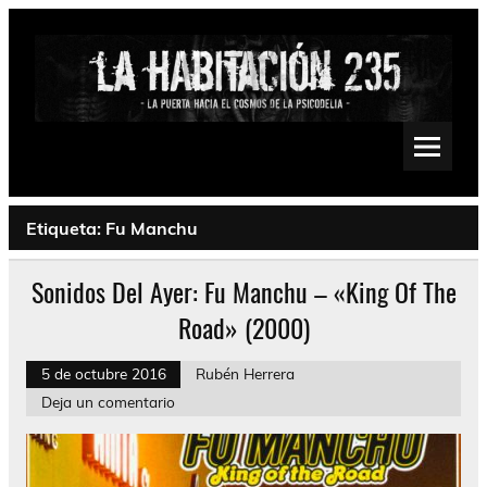
Saltar
al
contenido
La Habitación 235
Psychedelic, Stoner, Doom, Sludge, Fuzz, Space, Drone
Etiqueta:
Fu Manchu
Sonidos Del Ayer: Fu Manchu – «King Of The
Road» (2000)
5 de octubre 2016
Rubén Herrera
Deja un comentario