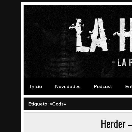
Saltar
al
contenido
La Habitación 235
Psychedelic, Stoner, Doom, Sludge, Fuzz, Space,
Inicio
Novedades
Podcast
En
Etiqueta:
«Gods»
Herder 