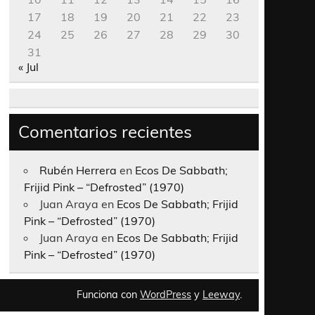
17
18
19
20
21
22
23
24
25
26
27
28
29
30
31
« Jul
Comentarios recientes
Rubén Herrera
en
Ecos De Sabbath;
Frijid Pink – “Defrosted” (1970)
Juan Araya
en
Ecos De Sabbath; Frijid
Pink – “Defrosted” (1970)
Juan Araya
en
Ecos De Sabbath; Frijid
Pink – “Defrosted” (1970)
Funciona con
WordPress
y
Leeway
.