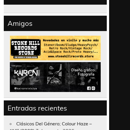
Amigos
Entradas recientes
Clásicos Del Género; Colour Haze –