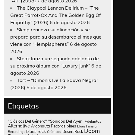
“All” (2008)
7 de agosto 2026
The Claypool Lennon Delirium – “The
Great Parrot-Ox And The Golden Egg Of
Empathy” (2026)
6 de agosto 2026
Sleep renueva su alineación y se
prepara para su desembarco el mes que
viene con “Hempispheres”
6 de agosto
2026
Steak lanza un segundo adelanto de
su próximo álbum con “Luxury Junk”
6 de
agosto 2026
Tort – “Dimonis De La Sauva Negra”
(2026)
5 de agosto 2026
Etiquetas
"Clásicos Del Género"
"Sonidos Del Ayer"
Adelantos
Alternative
Argonauta Records
blues
Blues Funeral
Doom
blues rock
Desert Rock
Recordings
Crónicas