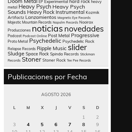
Doom Metal
hard rock
Experimental
heavy
EP
Heavy Psych
Heavy Psych
metal
Sounds
Heavy Rock
Instrumental
Kozmik
Lanzamientos
Artifactz
Magnetic Eye Records
Nooirax
Majestic Mountain Records
Napalm Records
noticias
novedades
Producciones
Progressive
Post Metal
Podcast
Podcast Online
Psychedelic
Psychedelic Rock
Proto Metal
slider
Ripple Music
Relapse Records
Sludge
Space Rock
Spinda Records
Stickman
Stoner
Stoner Rock
Records
Tee Pee Records
Publicaciones por Fecha
AGOSTO 2026
L
M
X
J
V
S
D
1
2
3
4
5
6
7
8
9
10
11
12
13
14
15
16