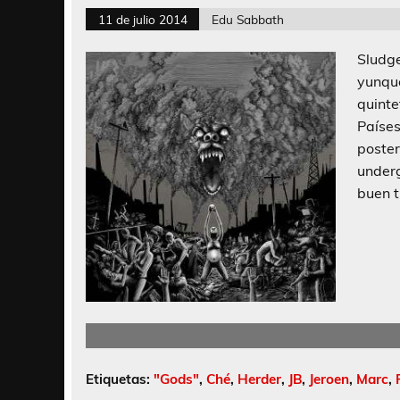
11 de julio 2014
Edu Sabbath
Sludg
yunqu
quint
Paíse
poste
under
buen t
Etiquetas:
"Gods"
,
Ché
,
Herder
,
JB
,
Jeroen
,
Marc
,